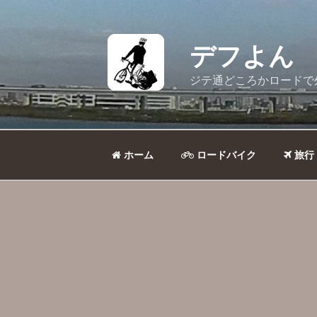
コ
ン
テ
デフよん
ン
ツ
ジテ通どころかロードで
へ
ス
キ
ッ
ホーム
ロードバイク
旅行
プ