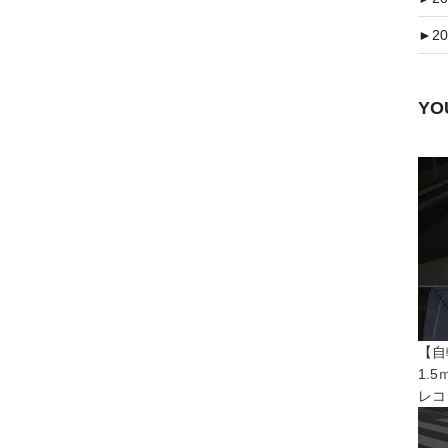
►
20
Y
【自
1.
レコ