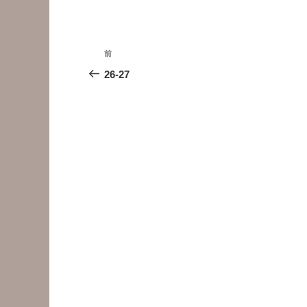
投
前
前
稿
の
26-27
投
ナ
稿
ビ
ゲ
ー
シ
ョ
ン