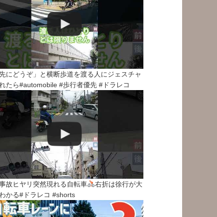
先にどうぞ」と横断歩道を渡る人にジェスチャ
れたら#automobile #歩行者優先 #ドラレコ
事故ヒヤリ突然現れる自転車
右折は徐行が大
わかる#ドラレコ #shorts