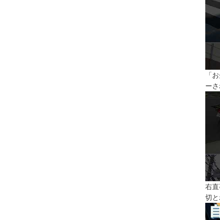
「お
ーさ
右直
切と