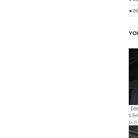
►
20
Y
【自
1.
レコ