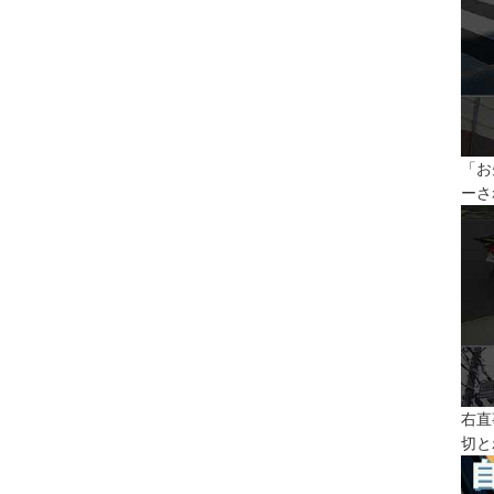
「お
ーさ
右直
切と