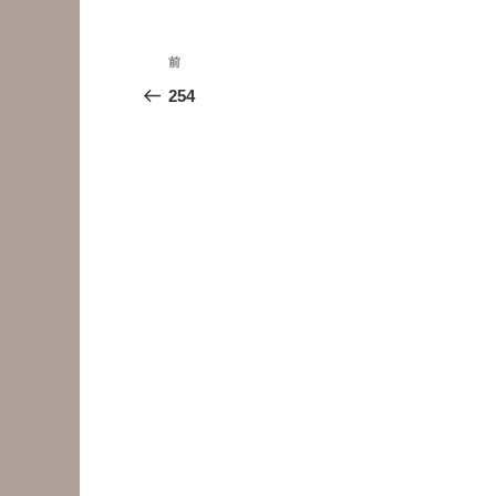
投
前
前
稿
の
254
投
ナ
稿
ビ
ゲ
ー
シ
ョ
ン