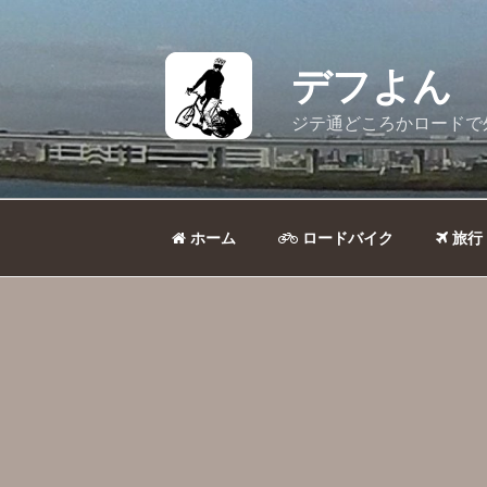
コ
ン
テ
デフよん
ン
ツ
ジテ通どころかロードで
へ
ス
キ
ッ
ホーム
ロードバイク
旅行
プ