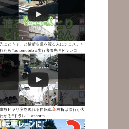
先にどうぞ」と横断歩道を渡る人にジェスチャ
れたら#automobile #歩行者優先 #ドラレコ
事故ヒヤリ突然現れる自転車
右折は徐行が大
わかる#ドラレコ #shorts