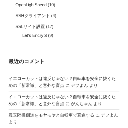
OpenLightSpeed
(10)
SSHクライアント
(4)
SSLサイト設置
(17)
Let's Encrypt
(9)
最近のコメント
イエローカットは違反じゃない？自転車を安全に抜くた
めの「新常識」と意外な盲点
に
デフよん
より
イエローカットは違反じゃない？自転車を安全に抜くた
めの「新常識」と意外な盲点
に
がんちゃん
より
豊玉陸橋側道をモヤモヤと自転車で直進する
に
デフよん
より