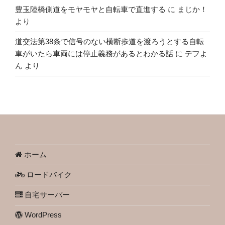
豊玉陸橋側道をモヤモヤと自転車で直進する
に
まじか！
より
道交法第38条で信号のない横断歩道を渡ろうとする自転
車がいたら車両には停止義務があるとわかる話
に
デフよ
ん
より
ホーム
ロードバイク
自宅サーバー
WordPress