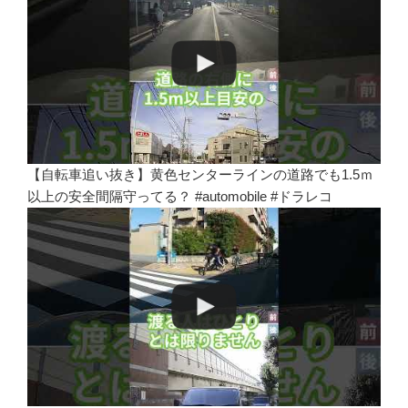
【自転車追い抜き】黄色センターラインの道路でも1.5ｍ
以上の安全間隔守ってる？ #automobile #ドラレコ