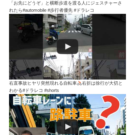
「お先にどうぞ」と横断歩道を渡る人にジェスチャーさ
れたら#automobile #歩行者優先 #ドラレコ
右直事故ヒヤリ突然現れる自転車
右折は徐行が大切と
わかる#ドラレコ #shorts