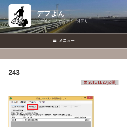
コ
ン
デフよん
テ
ジテ通どころかロードで外回り
ン
ツ
へ
メニュー
ス
キ
ッ
プ
243
2015/11/23[公開]