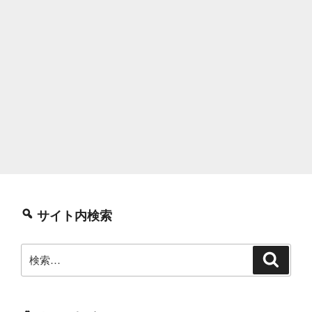
サイト内検索
検
検
索
索: