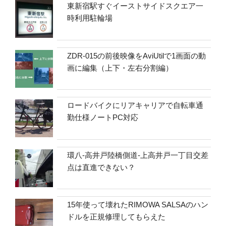
東新宿駅すぐイーストサイドスクエア一
時利用駐輪場
ZDR-015の前後映像をAviUtilで1画面の動
画に編集（上下・左右分割編）
ロードバイクにリアキャリアで自転車通
勤仕様ノートPC対応
環八-高井戸陸橋側道-上高井戸一丁目交差
点は直進できない？
15年使って壊れたRIMOWA SALSAのハン
ドルを正規修理してもらえた