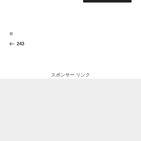
投
前
前
稿
の
243
ナ
投
ビ
稿
ゲ
ー
スポンサー リンク
シ
ョ
ン