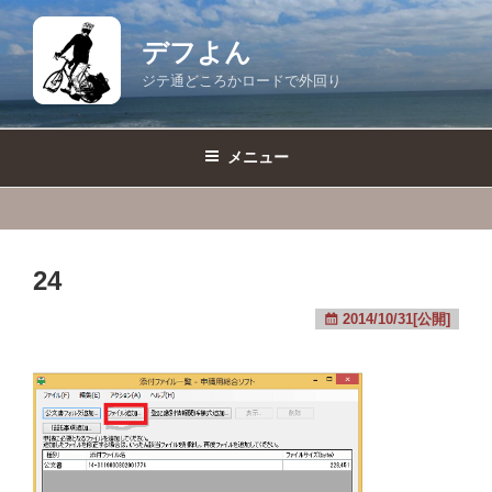
コ
ン
デフよん
テ
ジテ通どころかロードで外回り
ン
ツ
へ
メニュー
ス
キ
ッ
プ
24
2014/10/31[公開]