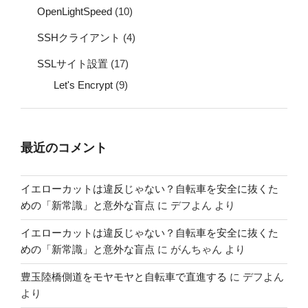
OpenLightSpeed
(10)
SSHクライアント
(4)
SSLサイト設置
(17)
Let's Encrypt
(9)
最近のコメント
イエローカットは違反じゃない？自転車を安全に抜くた
めの「新常識」と意外な盲点
に
デフよん
より
イエローカットは違反じゃない？自転車を安全に抜くた
めの「新常識」と意外な盲点
に
がんちゃん
より
豊玉陸橋側道をモヤモヤと自転車で直進する
に
デフよん
より