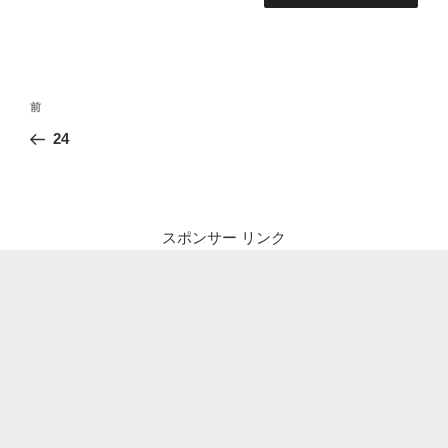
投
前
前
稿
の
24
ナ
投
ビ
稿
ゲ
ー
スポンサー リンク
シ
ョ
ン