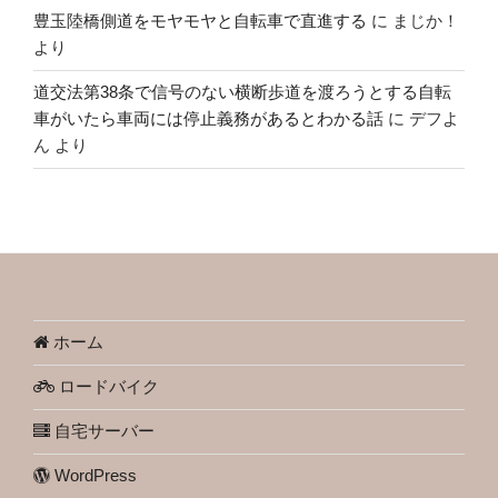
豊玉陸橋側道をモヤモヤと自転車で直進する
に
まじか！
より
道交法第38条で信号のない横断歩道を渡ろうとする自転
車がいたら車両には停止義務があるとわかる話
に
デフよ
ん
より
ホーム
ロードバイク
自宅サーバー
WordPress