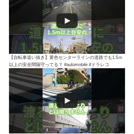
【自転車追い抜き】黄色センターラインの道路でも1.5ｍ
以上の安全間隔守ってる？ #automobile #ドラレコ