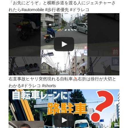
「お先にどうぞ」と横断歩道を渡る人にジェスチャーさ
れたら#automobile #歩行者優先 #ドラレコ
右直事故ヒヤリ突然現れる自転車
右折は徐行が大切と
わかる#ドラレコ #shorts