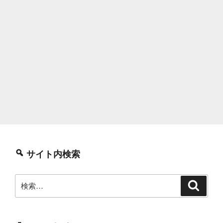
サイト内検索
検
検
索
索: