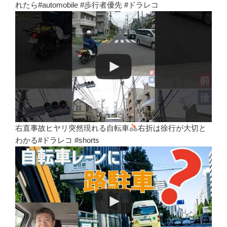
れたら#automobile #歩行者優先 #ドラレコ
右直事故ヒヤリ突然現れる自転車
右折は徐行が大切と
わかる#ドラレコ #shorts