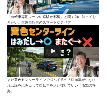
「自転車専用レーンの路駐が邪魔」と嘆く前に知ってお
きたい、車道自転車のスマートな走り方
まだ黄色センターラインで悩んでるの？対向車がいなけ
れば線をはみ出して自転車を追い抜いていい「衝撃の根
拠」