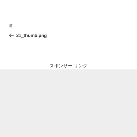
投
前
前
稿
の
21_thumb.png
ナ
投
ビ
稿
ゲ
ー
スポンサー リンク
シ
ョ
ン