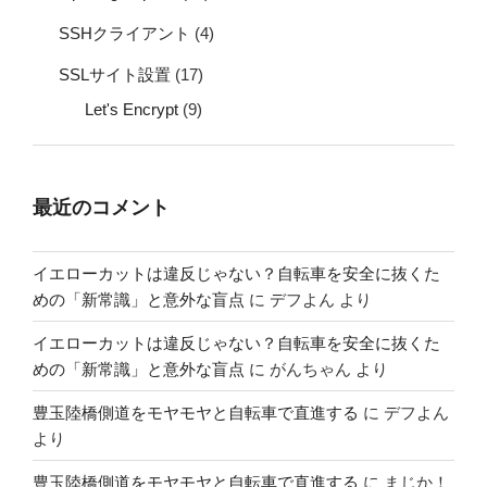
SSHクライアント
(4)
SSLサイト設置
(17)
Let's Encrypt
(9)
最近のコメント
イエローカットは違反じゃない？自転車を安全に抜くた
めの「新常識」と意外な盲点
に
デフよん
より
イエローカットは違反じゃない？自転車を安全に抜くた
めの「新常識」と意外な盲点
に
がんちゃん
より
豊玉陸橋側道をモヤモヤと自転車で直進する
に
デフよん
より
豊玉陸橋側道をモヤモヤと自転車で直進する
に
まじか！