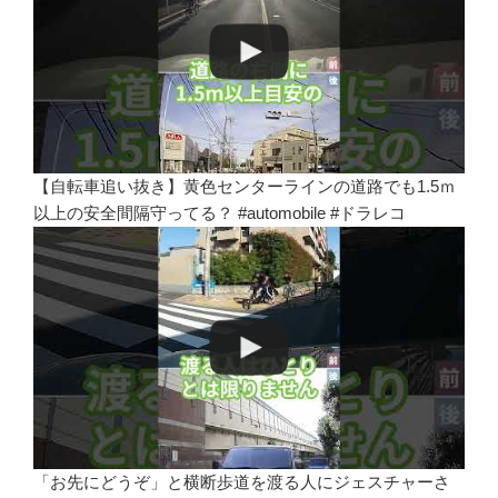
【自転車追い抜き】黄色センターラインの道路でも1.5ｍ
以上の安全間隔守ってる？ #automobile #ドラレコ
「お先にどうぞ」と横断歩道を渡る人にジェスチャーさ