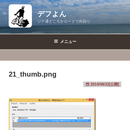
コ
ン
デフよん
テ
ジテ通どころかロードで外回り
ン
ツ
へ
メニュー
ス
キ
ッ
プ
21_thumb.png
2014/08/22[公開]