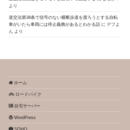
より
道交法第38条で信号のない横断歩道を渡ろうとする自転
車がいたら車両には停止義務があるとわかる話
に
デフよ
ん
より
ホーム
ロードバイク
自宅サーバー
WordPress
SOHO