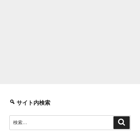
サイト内検索
検
検
索
索: