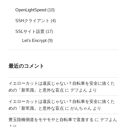
OpenLightSpeed
(10)
SSHクライアント
(4)
SSLサイト設置
(17)
Let's Encrypt
(9)
最近のコメント
イエローカットは違反じゃない？自転車を安全に抜くた
めの「新常識」と意外な盲点
に
デフよん
より
イエローカットは違反じゃない？自転車を安全に抜くた
めの「新常識」と意外な盲点
に
がんちゃん
より
豊玉陸橋側道をモヤモヤと自転車で直進する
に
デフよん
より