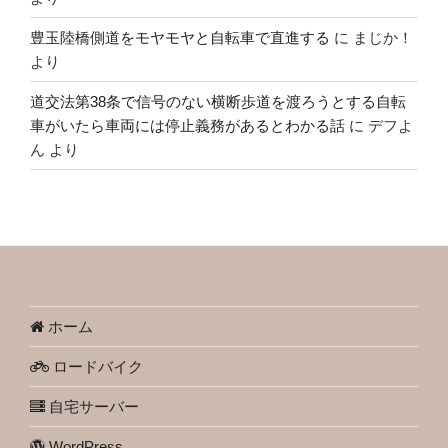
豊玉陸橋側道をモヤモヤと自転車で直進する
に
まじか！
より
道交法第38条で信号のない横断歩道を渡ろうとする自転
車がいたら車両には停止義務があるとわかる話
に
デフよ
ん
より
ホーム
ロードバイク
自宅サーバー
WordPress