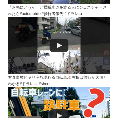
「お先にどうぞ」と横断歩道を渡る人にジェスチャーさ
れたら#automobile #歩行者優先 #ドラレコ
右直事故ヒヤリ突然現れる自転車
右折は徐行が大切と
わかる#ドラレコ #shorts