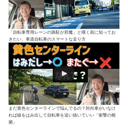
「自転車専用レーンの路駐が邪魔」と嘆く前に知ってお
きたい、車道自転車のスマートな走り方
まだ黄色センターラインで悩んでるの？対向車がいなけ
れば線をはみ出して自転車を追い抜いていい「衝撃の根
拠」