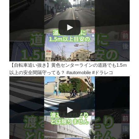
【自転車追い抜き】黄色センターラインの道路でも1.5ｍ
以上の安全間隔守ってる？ #automobile #ドラレコ