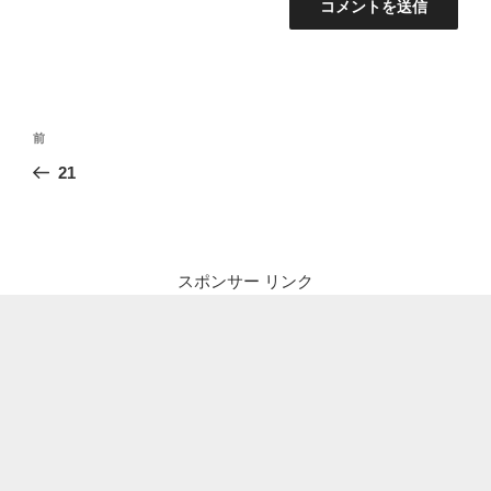
投
前
前
稿
の
21
ナ
投
ビ
稿
ゲ
ー
スポンサー リンク
シ
ョ
ン