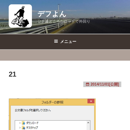
コ
ン
デフよん
テ
ジテ通どころかロードで外回り
ン
ツ
へ
メニュー
ス
キ
ッ
プ
21
2014/11/01[公開]