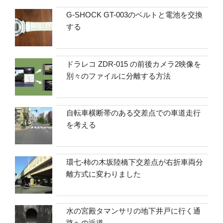
G-SHOCK GT-003のベルトと電池を交換
する
ドラレコ ZDR-015 の前後カメラ2映像を
別々のファイルに分離する方法
自転車横断帯のある交差点での車道走行
を考える
環七-柿の木坂陸橋下交差点が右折車両分
離方式に変わりました
水の宮殿タマンサリの地下井戸に行く通
路への近道