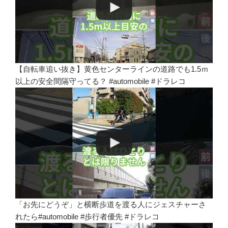
【自転車追い抜き】黄色センターラインの道路でも1.5ｍ
以上の安全間隔守ってる？ #automobile #ドラレコ
「お先にどうぞ」と横断歩道を渡る人にジェスチャーさ
れたら#automobile #歩行者優先 #ドラレコ