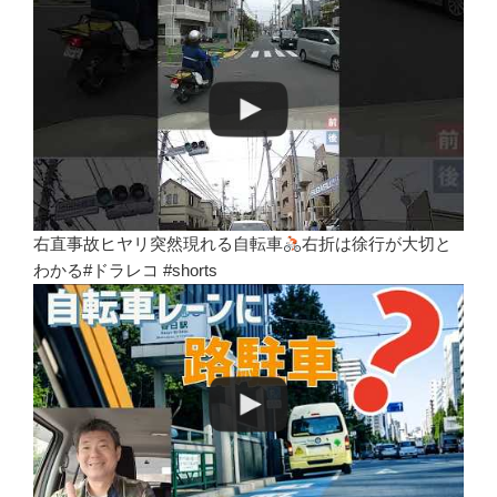
右直事故ヒヤリ突然現れる自転車
右折は徐行が大切と
わかる#ドラレコ #shorts