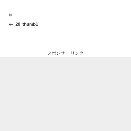
投
前
前
稿
の
20_thumb1
ナ
投
ビ
稿
ゲ
ー
スポンサー リンク
シ
ョ
ン