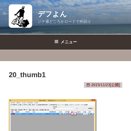
コ
ン
デフよん
テ
ジテ通どころかロードで外回り
ン
ツ
へ
メニュー
ス
キ
ッ
プ
20_thumb1
2015/11/23[公開]