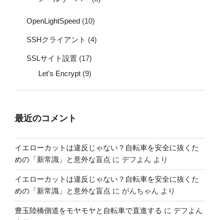
OpenLightSpeed
(10)
SSHクライアント
(4)
SSLサイト設置
(17)
Let's Encrypt
(9)
最近のコメント
イエローカットは違反じゃない？自転車を安全に抜くた
めの「新常識」と意外な盲点
に
デフよん
より
イエローカットは違反じゃない？自転車を安全に抜くた
めの「新常識」と意外な盲点
に
がんちゃん
より
豊玉陸橋側道をモヤモヤと自転車で直進する
に
デフよん