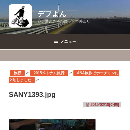
コ
ン
デフよん
テ
ジテ通どころかロードで外回り
ン
ツ
へ
メニュー
ス
キ
ッ
プ
>
>
旅行
2015ベトナム旅行
ANA旅作でホーチミンに
>
２泊しました
SANY1393.jpg
2015/02/19[公開]