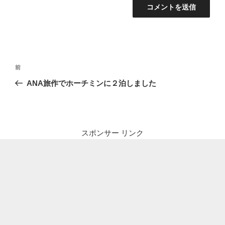
投
前
前
稿
の
ANA旅作でホーチミンに２泊しました
ナ
投
ビ
稿
ゲ
ー
スポンサー リンク
シ
ョ
ン