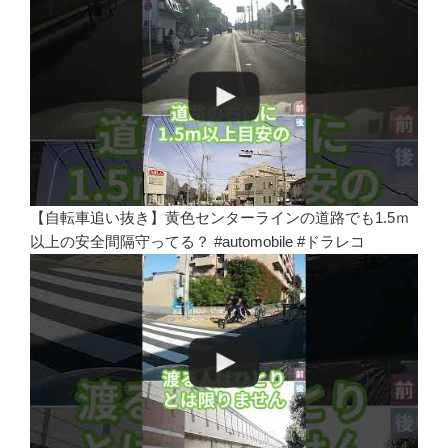
【自転車追い抜き】黄色センターラインの道路でも1.5ｍ
以上の安全間隔守ってる？ #automobile #ドラレコ