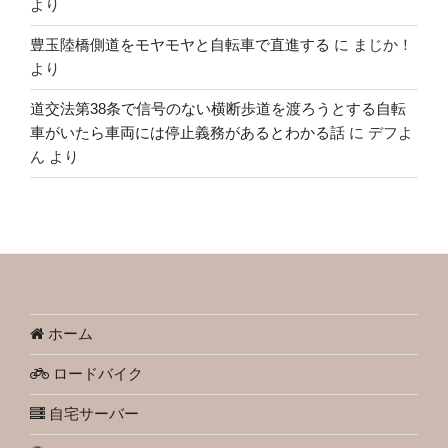
より
豊玉陸橋側道をモヤモヤと自転車で直進する
に
まじか！
より
道交法第38条で信号のない横断歩道を渡ろうとする自転
車がいたら車両には停止義務があるとわかる話
に
デフよ
ん
より
ホーム
ロードバイク
自宅サーバー