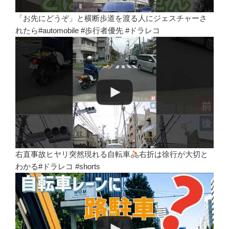
「お先にどうぞ」と横断歩道を渡る人にジェスチャーさ
れたら#automobile #歩行者優先 #ドラレコ
右直事故ヒヤリ突然現れる自転車
右折は徐行が大切と
わかる#ドラレコ #shorts