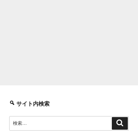
サイト内検索
検
検
索
索: