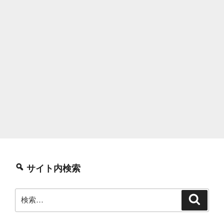
サイト内検索
検
検
索
索: