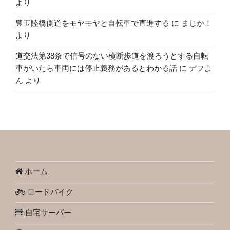
より
豊玉陸橋側道をモヤモヤと自転車で直進する
に
まじか！
より
道交法第38条で信号のない横断歩道を渡ろうとする自転
車がいたら車両には停止義務があるとわかる話
に
デフよ
ん
より
ホーム
ロードバイク
自宅サーバー