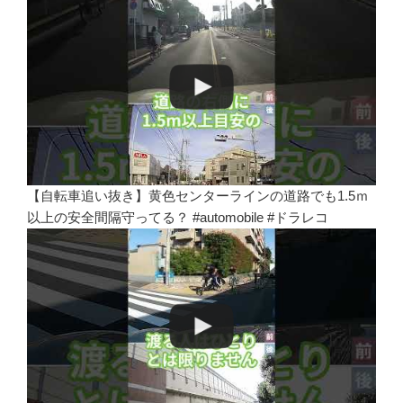
【自転車追い抜き】黄色センターラインの道路でも1.5ｍ
以上の安全間隔守ってる？ #automobile #ドラレコ