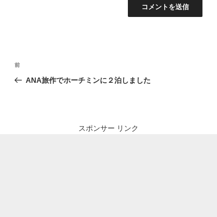
投
前
前
稿
の
ANA旅作でホーチミンに２泊しました
ナ
投
ビ
稿
ゲ
ー
スポンサー リンク
シ
ョ
ン