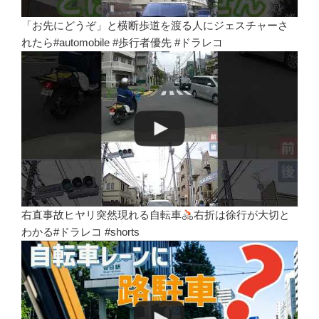
「お先にどうぞ」と横断歩道を渡る人にジェスチャーさ
れたら#automobile #歩行者優先 #ドラレコ
右直事故ヒヤリ突然現れる自転車
右折は徐行が大切と
わかる#ドラレコ #shorts