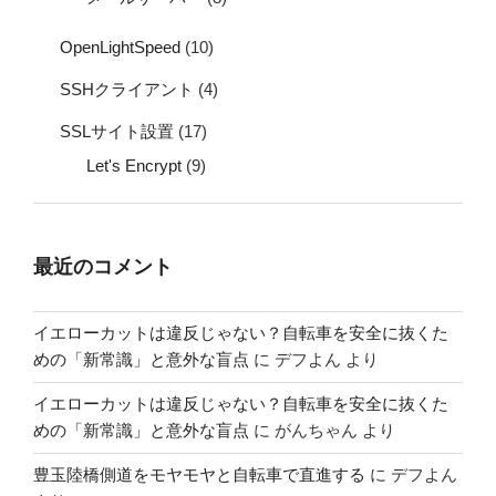
OpenLightSpeed
(10)
SSHクライアント
(4)
SSLサイト設置
(17)
Let's Encrypt
(9)
最近のコメント
イエローカットは違反じゃない？自転車を安全に抜くた
めの「新常識」と意外な盲点
に
デフよん
より
イエローカットは違反じゃない？自転車を安全に抜くた
めの「新常識」と意外な盲点
に
がんちゃん
より
豊玉陸橋側道をモヤモヤと自転車で直進する
に
デフよん