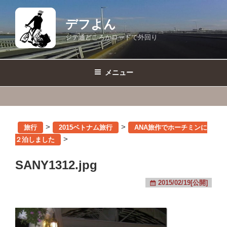
コ
ン
デフよん
テ
ジテ通どころかロードで外回り
ン
ツ
へ
メニュー
ス
キ
ッ
プ
>
>
旅行
2015ベトナム旅行
ANA旅作でホーチミンに
>
２泊しました
SANY1312.jpg
2015/02/19[公開]