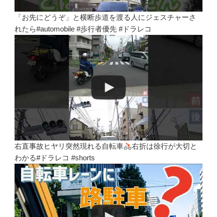
「お先にどうぞ」と横断歩道を渡る人にジェスチャーさ
れたら#automobile #歩行者優先 #ドラレコ
右直事故ヒヤリ突然現れる自転車
右折は徐行が大切と
わかる#ドラレコ #shorts