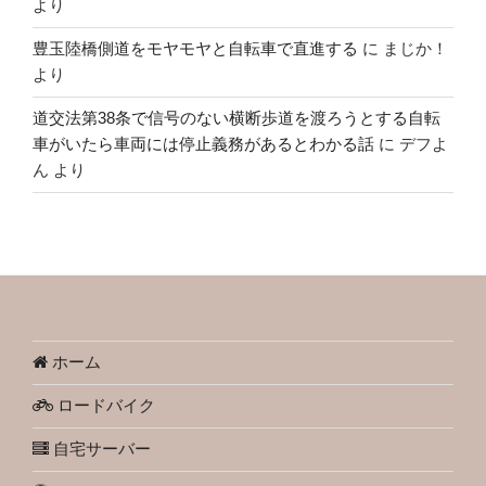
より
豊玉陸橋側道をモヤモヤと自転車で直進する
に
まじか！
より
道交法第38条で信号のない横断歩道を渡ろうとする自転
車がいたら車両には停止義務があるとわかる話
に
デフよ
ん
より
ホーム
ロードバイク
自宅サーバー