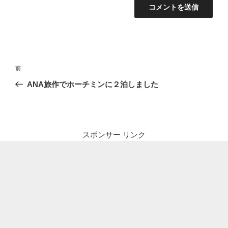
投
前
前
稿
の
ANA旅作でホーチミンに２泊しました
ナ
投
ビ
稿
ゲ
ー
スポンサー リンク
シ
ョ
ン