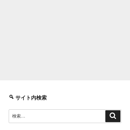
サイト内検索
検
検
索
索: