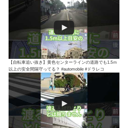
【自転車追い抜き】黄色センターラインの道路でも1.5ｍ
以上の安全間隔守ってる？ #automobile #ドラレコ