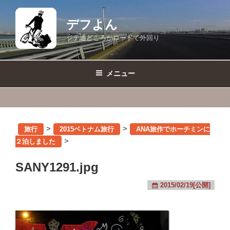
コ
ン
デフよん
テ
ジテ通どころかロードで外回り
ン
ツ
へ
メニュー
ス
キ
ッ
プ
>
>
旅行
2015ベトナム旅行
ANA旅作でホーチミンに
>
２泊しました
SANY1291.jpg
2015/02/19[公開]