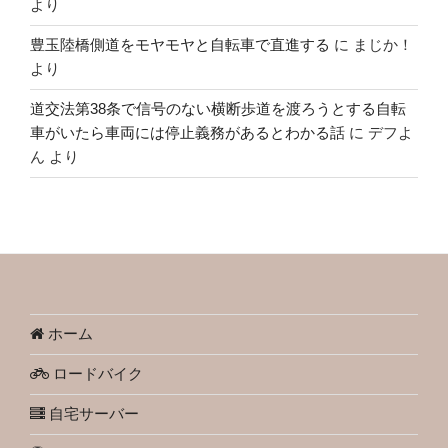
より
豊玉陸橋側道をモヤモヤと自転車で直進する
に
まじか！
より
道交法第38条で信号のない横断歩道を渡ろうとする自転
車がいたら車両には停止義務があるとわかる話
に
デフよ
ん
より
ホーム
ロードバイク
自宅サーバー