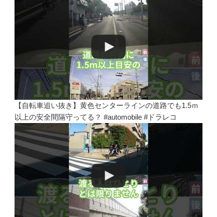
【自転車追い抜き】黄色センターラインの道路でも1.5ｍ
以上の安全間隔守ってる？ #automobile #ドラレコ