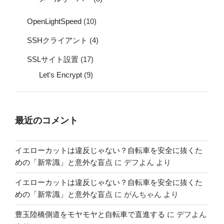
OpenLightSpeed
(10)
SSHクライアント
(4)
SSLサイト設置
(17)
Let's Encrypt
(9)
最近のコメント
イエローカットは違反じゃない？自転車を安全に抜くた
めの「新常識」と意外な盲点
に
デフよん
より
イエローカットは違反じゃない？自転車を安全に抜くた
めの「新常識」と意外な盲点
に
がんちゃん
より
豊玉陸橋側道をモヤモヤと自転車で直進する
に
デフよん