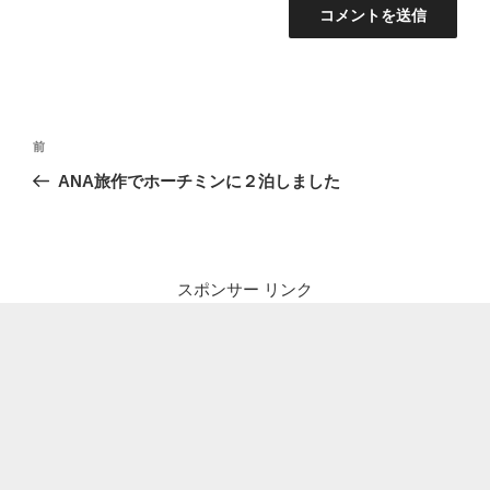
投
前
前
稿
の
ANA旅作でホーチミンに２泊しました
ナ
投
ビ
稿
ゲ
ー
スポンサー リンク
シ
ョ
ン