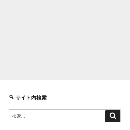
サイト内検索
検
検
索
索: