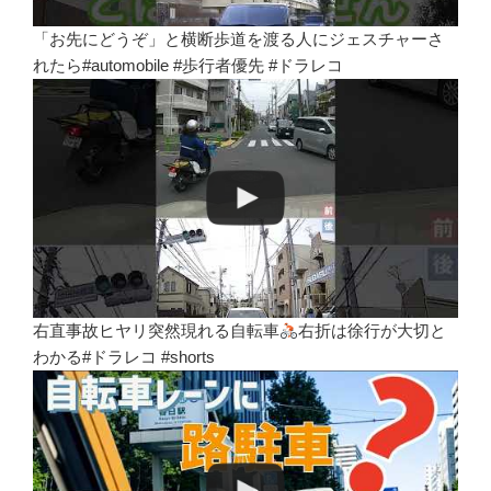
「お先にどうぞ」と横断歩道を渡る人にジェスチャーさ
れたら#automobile #歩行者優先 #ドラレコ
右直事故ヒヤリ突然現れる自転車
右折は徐行が大切と
わかる#ドラレコ #shorts