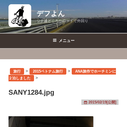
コ
ン
デフよん
テ
ジテ通どころかロードで外回り
ン
ツ
へ
メニュー
ス
キ
ッ
プ
>
>
旅行
2015ベトナム旅行
ANA旅作でホーチミンに
>
２泊しました
SANY1284.jpg
2015/02/19[公開]