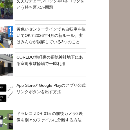
丈夫なチェーンロックやU字ロックを
どう持ち運ぶか問題
黄色いセンターラインでも自転車を抜
いてOK？2026年4月の新ルール、実
はみんなが誤解している3つのこと
COREDO室町裏の福徳神社地下にあ
る室町東駐輪場で一時利用
App StoreとGoogle Playのアプリ公式
リンクボタンを出す方法
ドラレコ ZDR-015 の前後カメラ2映
像を別々のファイルに分離する方法