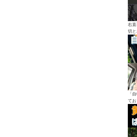
右直
切と
「自
てお