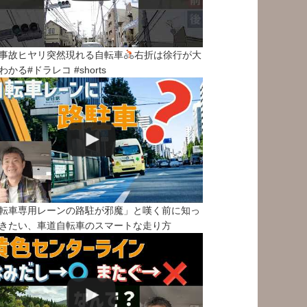
事故ヒヤリ突然現れる自転車
右折は徐行が大
わかる#ドラレコ #shorts
転車専用レーンの路駐が邪魔」と嘆く前に知っ
きたい、車道自転車のスマートな走り方