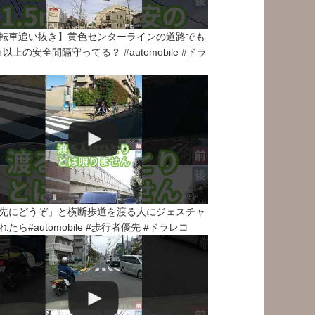
転車追い抜き】黄色センターラインの道路でも
5ｍ以上の安全間隔守ってる？ #automobile #ドラ
先にどうぞ」と横断歩道を渡る人にジェスチャ
れたら#automobile #歩行者優先 #ドラレコ