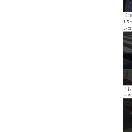
【自
1.
レコ
「お
ーさ