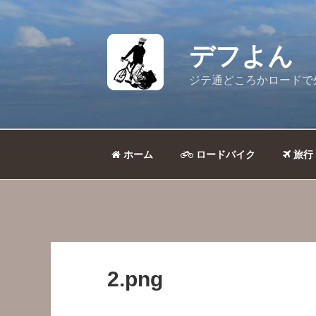
コ
ン
テ
デフよん
ン
ツ
ジテ通どころかロードで
へ
ス
キ
ッ
ホーム
ロードバイク
旅行
プ
2.png