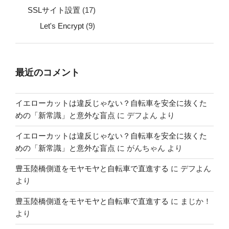
SSLサイト設置
(17)
Let's Encrypt
(9)
最近のコメント
イエローカットは違反じゃない？自転車を安全に抜くた
めの「新常識」と意外な盲点
に
デフよん
より
イエローカットは違反じゃない？自転車を安全に抜くた
めの「新常識」と意外な盲点
に
がんちゃん
より
豊玉陸橋側道をモヤモヤと自転車で直進する
に
デフよん
より
豊玉陸橋側道をモヤモヤと自転車で直進する
に
まじか！
より