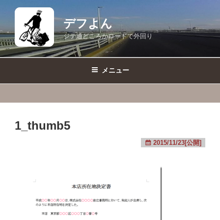
コ
ン
デフよん
テ
ジテ通どころかロードで外回り
ン
ツ
へ
メニュー
ス
キ
ッ
プ
1_thumb5
2015/11/23[公開]