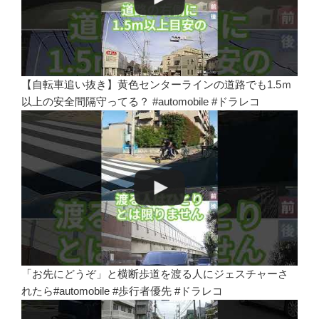
【自転車追い抜き】黄色センターラインの道路でも1.5ｍ
以上の安全間隔守ってる？ #automobile #ドラレコ
「お先にどうぞ」と横断歩道を渡る人にジェスチャーさ
れたら#automobile #歩行者優先 #ドラレコ