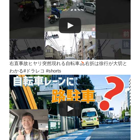
右直事故ヒヤリ突然現れる自転車
右折は徐行が大切と
わかる#ドラレコ #shorts