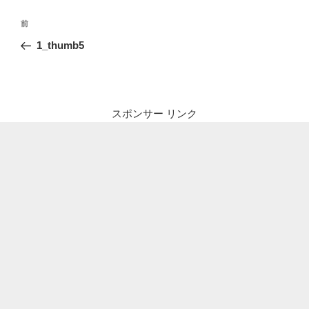
投
前
前
稿
の
1_thumb5
ナ
投
ビ
稿
ゲ
ー
スポンサー リンク
シ
ョ
ン