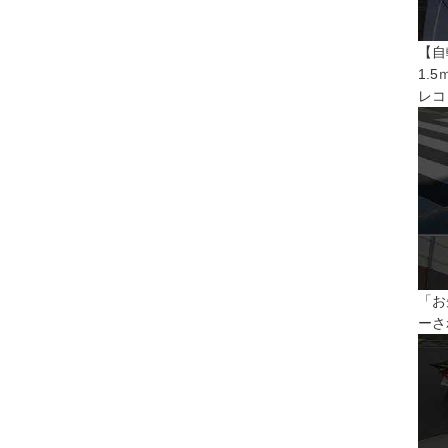
【自
1.
レコ
「お
ーさ