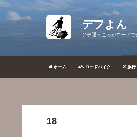
コ
ン
テ
デフよん
ン
ツ
ジテ通どころかロードで
へ
ス
キ
ッ
ホーム
ロードバイク
旅行
プ
18