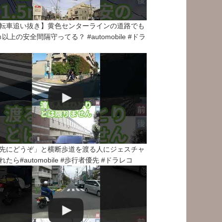
転車追い抜き】黄色センターラインの道路でも
5ｍ以上の安全間隔守ってる？ #automobile #ドラ
先にどうぞ」と横断歩道を渡る人にジェスチャ
れたら#automobile #歩行者優先 #ドラレコ