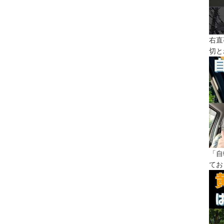
右直
切と
「自
てお