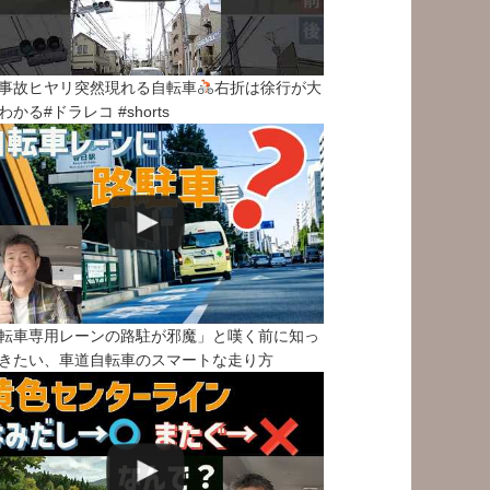
事故ヒヤリ突然現れる自転車
右折は徐行が大
わかる#ドラレコ #shorts
転車専用レーンの路駐が邪魔」と嘆く前に知っ
きたい、車道自転車のスマートな走り方