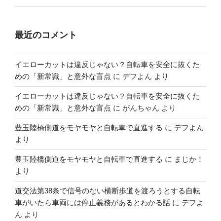
最近のコメント
イエローカットは違反じゃない？自転車を安全に抜くた
めの「新常識」と意外な盲点
に
デフよん
より
イエローカットは違反じゃない？自転車を安全に抜くた
めの「新常識」と意外な盲点
に
がんちゃん
より
豊玉陸橋側道をモヤモヤと自転車で直進する
に
デフよん
より
豊玉陸橋側道をモヤモヤと自転車で直進する
に
まじか！
より
道交法第38条で信号のない横断歩道を渡ろうとする自転
車がいたら車両には停止義務があるとわかる話
に
デフよ
ん
より