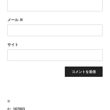
メール
※
サイト
投
前
前
稿
の
167003