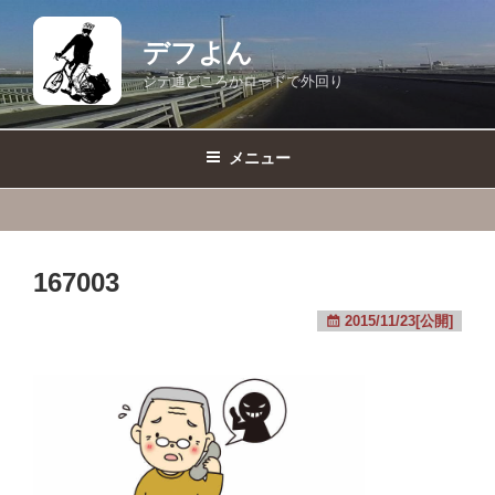
コ
ン
デフよん
テ
ジテ通どころかロードで外回り
ン
ツ
へ
メニュー
ス
キ
ッ
プ
167003
2015/11/23[公開]