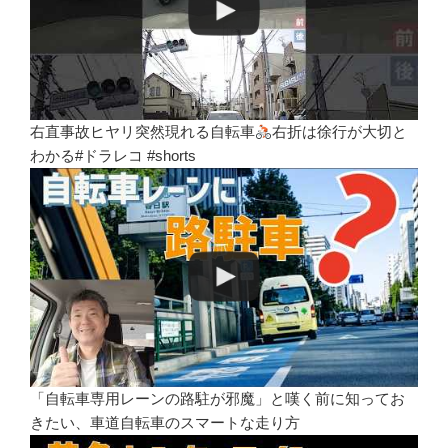
右直事故ヒヤリ突然現れる自転車
右折は徐行が大切と
わかる#ドラレコ #shorts
「自転車専用レーンの路駐が邪魔」と嘆く前に知ってお
きたい、車道自転車のスマートな走り方