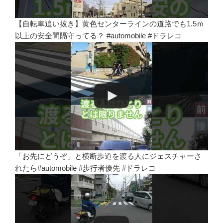
【自転車追い抜き】黄色センターラインの道路でも1.5ｍ
以上の安全間隔守ってる？ #automobile #ドラレコ
「お先にどうぞ」と横断歩道を渡る人にジェスチャーさ
れたら#automobile #歩行者優先 #ドラレコ