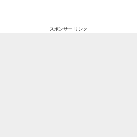
ナ
投
ビ
稿
ゲ
ー
スポンサー リンク
シ
ョ
ン