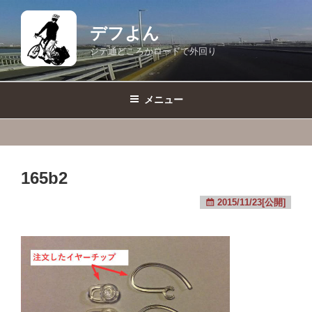
コ
ン
デフよん
テ
ジテ通どころかロードで外回り
ン
ツ
へ
メニュー
ス
キ
ッ
プ
165b2
2015/11/23[公開]