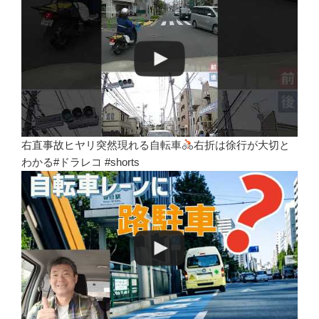
右直事故ヒヤリ突然現れる自転車
右折は徐行が大切と
わかる#ドラレコ #shorts