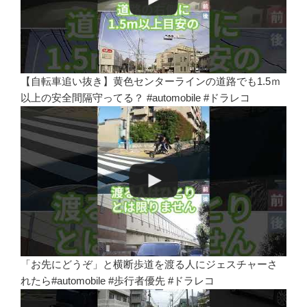
【自転車追い抜き】黄色センターラインの道路でも1.5ｍ
以上の安全間隔守ってる？ #automobile #ドラレコ
「お先にどうぞ」と横断歩道を渡る人にジェスチャーさ
れたら#automobile #歩行者優先 #ドラレコ