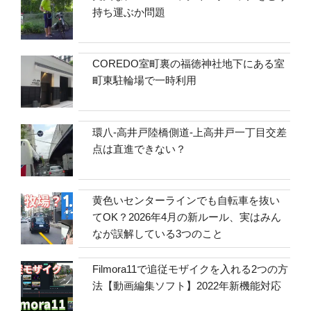
持ち運ぶか問題
COREDO室町裏の福徳神社地下にある室
町東駐輪場で一時利用
環八-高井戸陸橋側道-上高井戸一丁目交差
点は直進できない？
黄色いセンターラインでも自転車を抜い
てOK？2026年4月の新ルール、実はみん
なが誤解している3つのこと
Filmora11で追従モザイクを入れる2つの方
法【動画編集ソフト】2022年新機能対応