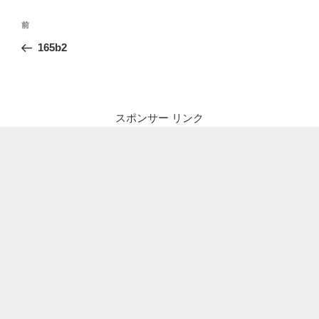
投
前
前
稿
の
165b2
ナ
投
ビ
稿
ゲ
ー
スポンサー リンク
シ
ョ
ン