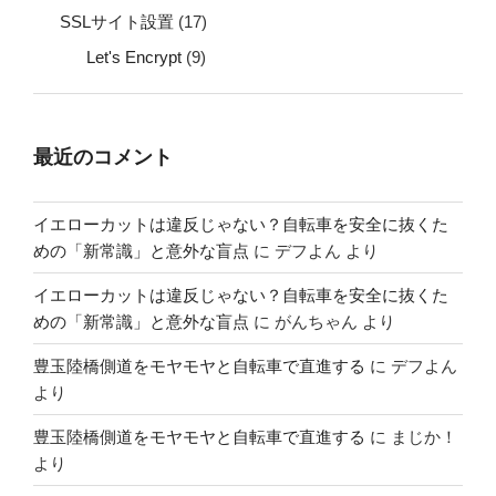
SSLサイト設置
(17)
Let's Encrypt
(9)
最近のコメント
イエローカットは違反じゃない？自転車を安全に抜くた
めの「新常識」と意外な盲点
に
デフよん
より
イエローカットは違反じゃない？自転車を安全に抜くた
めの「新常識」と意外な盲点
に
がんちゃん
より
豊玉陸橋側道をモヤモヤと自転車で直進する
に
デフよん
より
豊玉陸橋側道をモヤモヤと自転車で直進する
に
まじか！
より