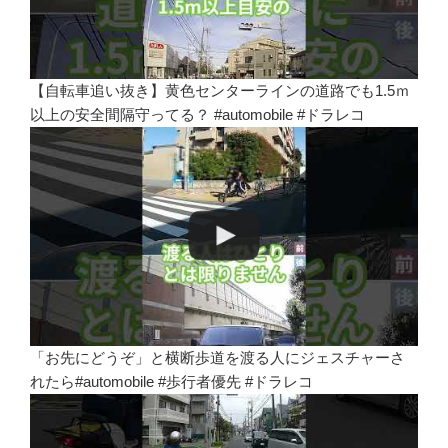
【自転車追い抜き】黄色センターラインの道路でも1.5ｍ
以上の安全間隔守ってる？ #automobile #ドラレコ
「お先にどうぞ」と横断歩道を渡る人にジェスチャーさ
れたら#automobile #歩行者優先 #ドラレコ