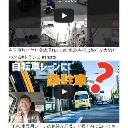
右直事故ヒヤリ突然現れる自転車
右折は徐行が大切と
わかる#ドラレコ #shorts
「自転車専用レーンの路駐が邪魔」と嘆く前に知ってお