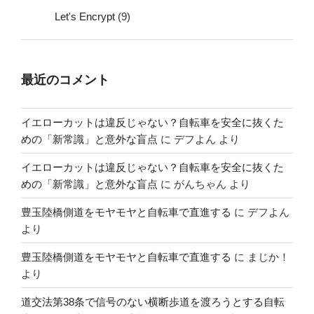
Let's Encrypt
(9)
最近のコメント
イエローカットは違反じゃない？自転車を安全に抜くた
めの「新常識」と意外な盲点
に
デフよん
より
イエローカットは違反じゃない？自転車を安全に抜くた
めの「新常識」と意外な盲点
に
がんちゃん
より
豊玉陸橋側道をモヤモヤと自転車で直進する
に
デフよん
より
豊玉陸橋側道をモヤモヤと自転車で直進する
に
まじか！
より
道交法第38条で信号のない横断歩道を渡ろうとする自転