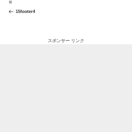
前
前
稿
の
15footer4
ナ
投
ビ
稿
ゲ
ー
スポンサー リンク
シ
ョ
ン