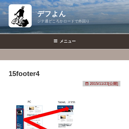
コ
ン
デフよん
テ
ジテ通どころかロードで外回り
ン
ツ
へ
メニュー
ス
キ
ッ
プ
15footer4
2015/11/23[公開]