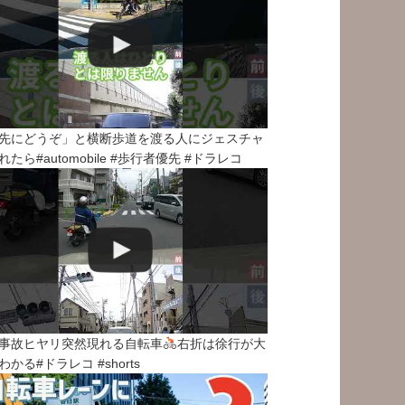
先にどうぞ」と横断歩道を渡る人にジェスチャ
れたら#automobile #歩行者優先 #ドラレコ
事故ヒヤリ突然現れる自転車
右折は徐行が大
わかる#ドラレコ #shorts