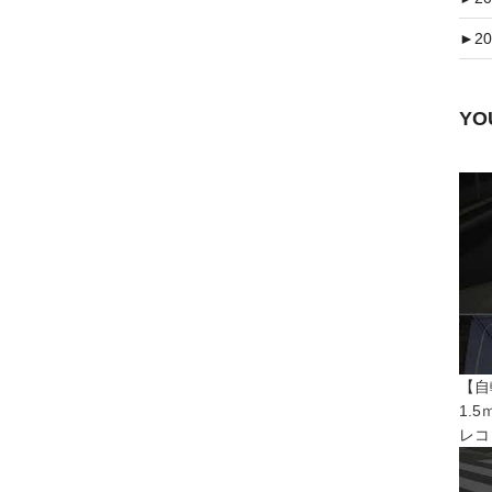
►
20
Y
【自
1.
レコ