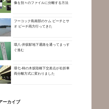
像を別々のファイルに分離する方法
フーコック島南部のケム ビーチとサ
オ ビーチ両方行ってきた
環八-井荻駅地下通路を通ってまっす
ぐ進む
環七-柿の木坂陸橋下交差点が右折車
両分離方式に変わりました
アーカイブ