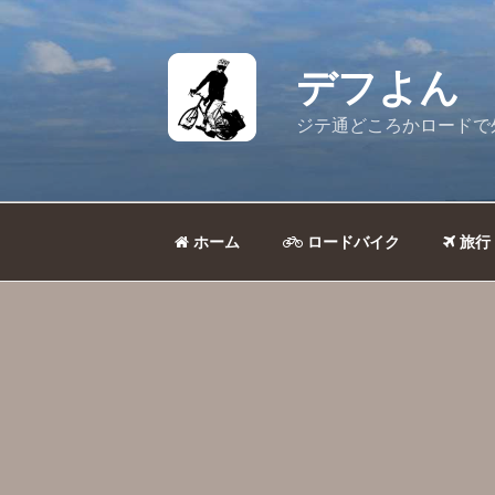
コ
ン
テ
デフよん
ン
ツ
ジテ通どころかロードで
へ
ス
キ
ッ
ホーム
ロードバイク
旅行
プ