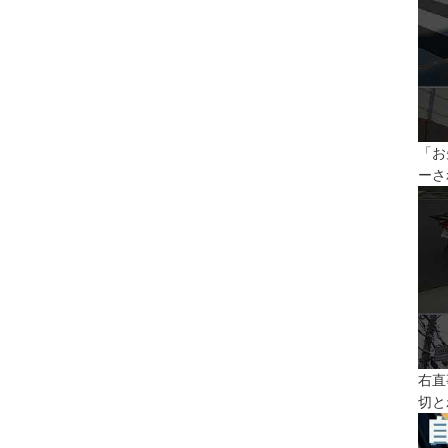
「お
ーさ
右直
切と