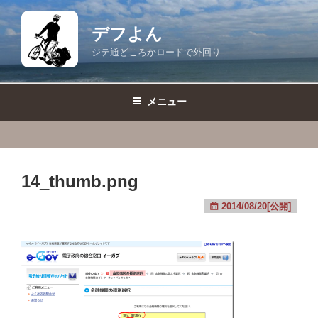
コ
ン
デフよん
テ
ジテ通どころかロードで外回り
ン
ツ
へ
メニュー
ス
キ
ッ
プ
14_thumb.png
2014/08/20[公開]