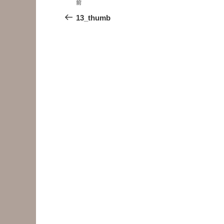
前
前
稿
の
13_thumb
投
ナ
稿
ビ
ゲ
ー
シ
ョ
ン