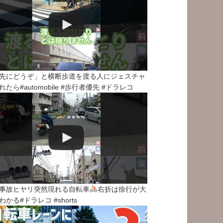
先にどうぞ」と横断歩道を渡る人にジェスチャ
れたら#automobile #歩行者優先 #ドラレコ
事故ヒヤリ突然現れる自転車
右折は徐行が大
わかる#ドラレコ #shorts