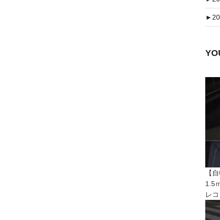
►
20
Y
【自
1.
レコ