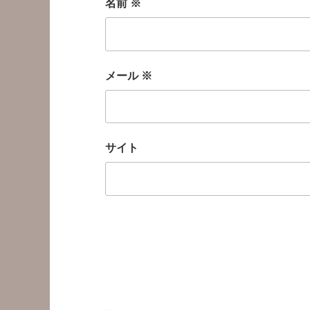
名前
※
メール
※
サイト
投