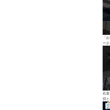
「お
ーさ
右直
切と