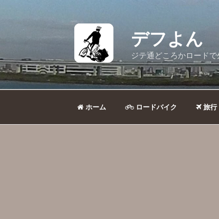
コ
ン
テ
デフよん
ン
ツ
ジテ通どころかロードで
へ
ス
キ
ッ
ホーム
ロードバイク
旅行
プ