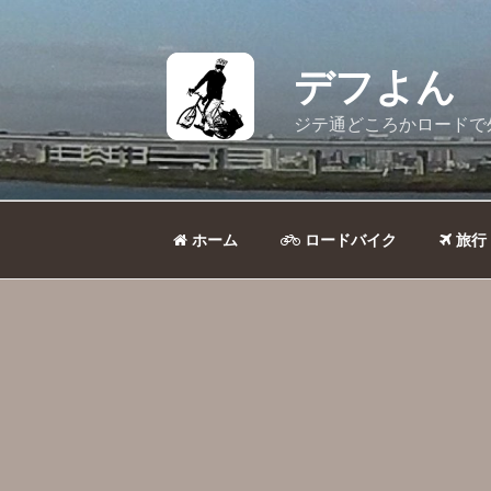
コ
ン
テ
デフよん
ン
ツ
ジテ通どころかロードで
へ
ス
キ
ッ
ホーム
ロードバイク
旅行
プ