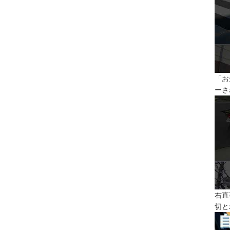
「お
ーさ
右直
切と