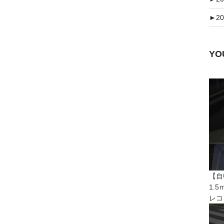
►
20
Y
【自
1.
レコ