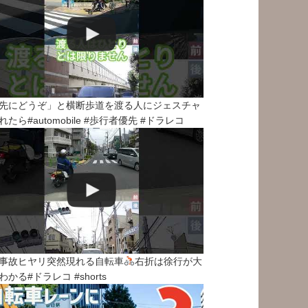
先にどうぞ」と横断歩道を渡る人にジェスチャ
れたら#automobile #歩行者優先 #ドラレコ
事故ヒヤリ突然現れる自転車
右折は徐行が大
わかる#ドラレコ #shorts