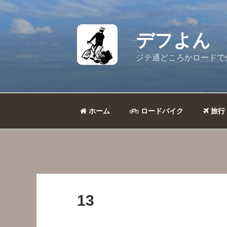
コ
ン
テ
デフよん
ン
ツ
ジテ通どころかロードで
へ
ス
キ
ッ
ホーム
ロードバイク
旅行
プ
13