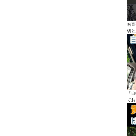
右直
切と
「自
てお