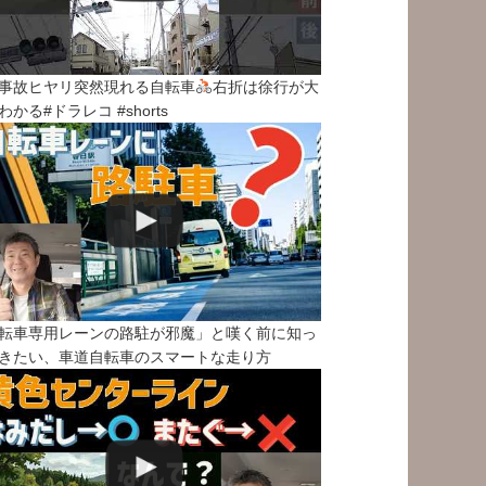
事故ヒヤリ突然現れる自転車
右折は徐行が大
わかる#ドラレコ #shorts
転車専用レーンの路駐が邪魔」と嘆く前に知っ
きたい、車道自転車のスマートな走り方