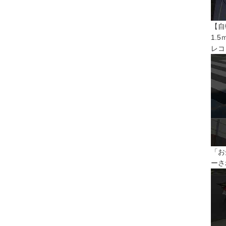
【自
1.
レコ
「お
ーさ