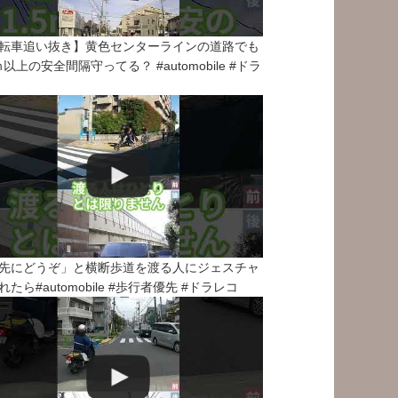
転車追い抜き】黄色センターラインの道路でも
5ｍ以上の安全間隔守ってる？ #automobile #ドラ
先にどうぞ」と横断歩道を渡る人にジェスチャ
れたら#automobile #歩行者優先 #ドラレコ