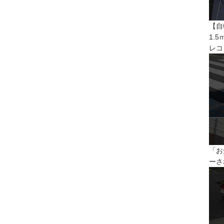
【自
1.
レコ
「お
ーさ