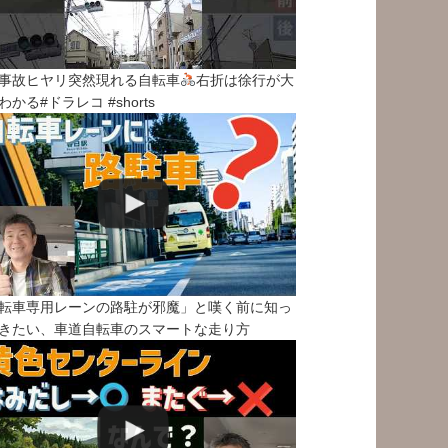
事故ヒヤリ突然現れる自転車
右折は徐行が大
わかる#ドラレコ #shorts
転車専用レーンの路駐が邪魔」と嘆く前に知っ
きたい、車道自転車のスマートな走り方