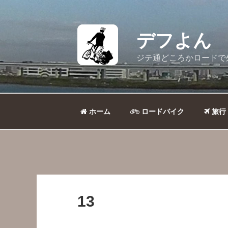
コ
ン
テ
デフよん
ン
ツ
ジテ通どころかロードで
へ
ス
キ
ッ
ホーム
ロードバイク
旅行
プ
13