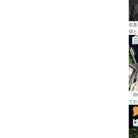
右直
切と
「自
てお