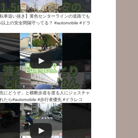
転車追い抜き】黄色センターラインの道路でも
5ｍ以上の安全間隔守ってる？ #automobile #ドラ
先にどうぞ」と横断歩道を渡る人にジェスチャ
れたら#automobile #歩行者優先 #ドラレコ