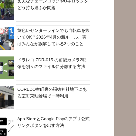
丈夫なチェーンロックやU字ロックを
どう持ち運ぶか問題
黄色いセンターラインでも自転車を抜
いてOK？2026年4月の新ルール、実
はみんなが誤解している3つのこと
ドラレコ ZDR-015 の前後カメラ2映
像を別々のファイルに分離する方法
COREDO室町裏の福徳神社地下にあ
る室町東駐輪場で一時利用
App StoreとGoogle Playのアプリ公式
リンクボタンを出す方法