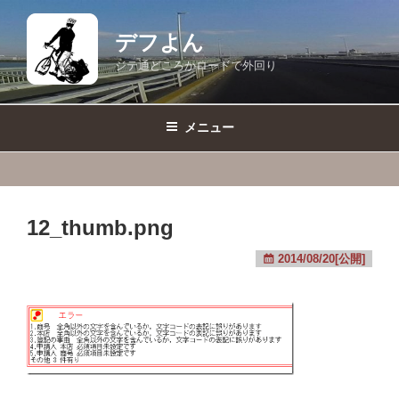
コ
ン
デフよん
テ
ジテ通どころかロードで外回り
ン
ツ
へ
メニュー
ス
キ
ッ
プ
12_thumb.png
2014/08/20[公開]