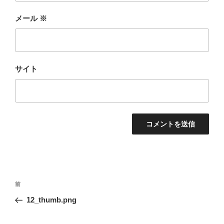
メール
※
サイト
投
前
前
稿
の
12_thumb.png
ナ
投
ビ
稿