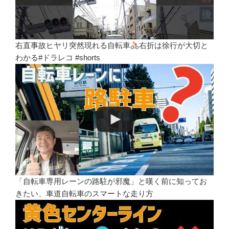
右直事故ヒヤリ突然現れる自転車
右折は徐行が大切と
わかる#ドラレコ #shorts
「自転車専用レーンの路駐が邪魔」と嘆く前に知ってお
きたい、車道自転車のスマートな走り方