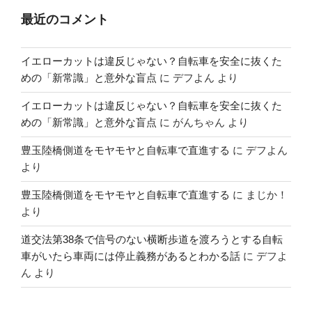
最近のコメント
イエローカットは違反じゃない？自転車を安全に抜くた
めの「新常識」と意外な盲点
に
デフよん
より
イエローカットは違反じゃない？自転車を安全に抜くた
めの「新常識」と意外な盲点
に
がんちゃん
より
豊玉陸橋側道をモヤモヤと自転車で直進する
に
デフよん
より
豊玉陸橋側道をモヤモヤと自転車で直進する
に
まじか！
より
道交法第38条で信号のない横断歩道を渡ろうとする自転
車がいたら車両には停止義務があるとわかる話
に
デフよ
ん
より