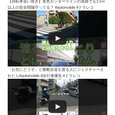
【自転車追い抜き】黄色センターラインの道路でも1.5ｍ
以上の安全間隔守ってる？ #automobile #ドラレコ
「お先にどうぞ」と横断歩道を渡る人にジェスチャーさ
れたら#automobile #歩行者優先 #ドラレコ