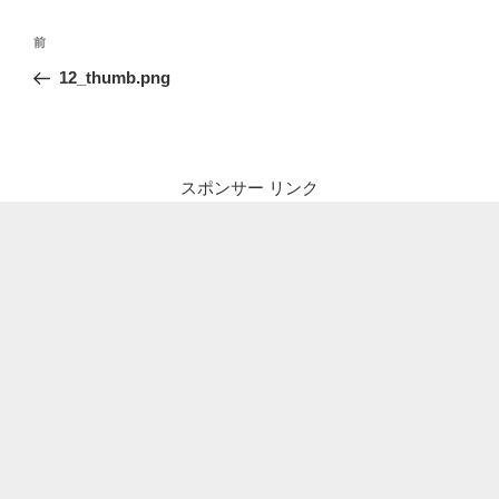
投
前
前
稿
の
12_thumb.png
ナ
投
ビ
稿
ゲ
ー
スポンサー リンク
シ
ョ
ン