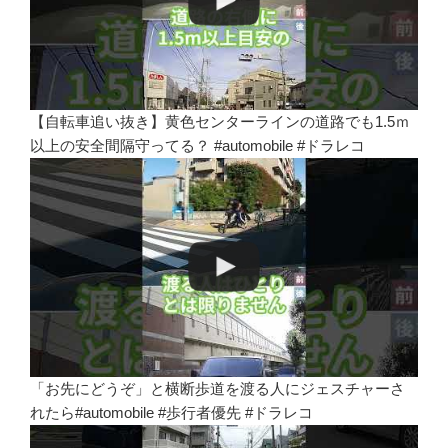
【自転車追い抜き】黄色センターラインの道路でも1.5ｍ
以上の安全間隔守ってる？ #automobile #ドラレコ
「お先にどうぞ」と横断歩道を渡る人にジェスチャーさ
れたら#automobile #歩行者優先 #ドラレコ