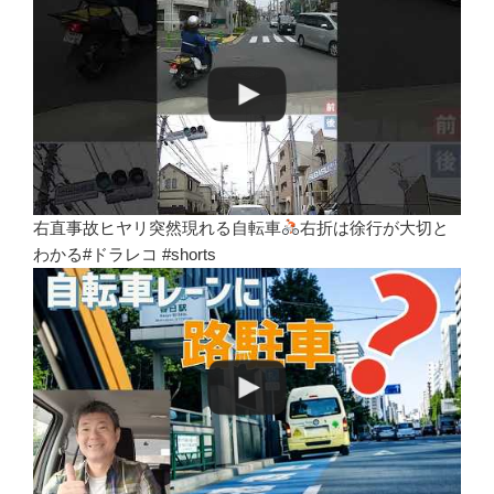
右直事故ヒヤリ突然現れる自転車
右折は徐行が大切と
わかる#ドラレコ #shorts