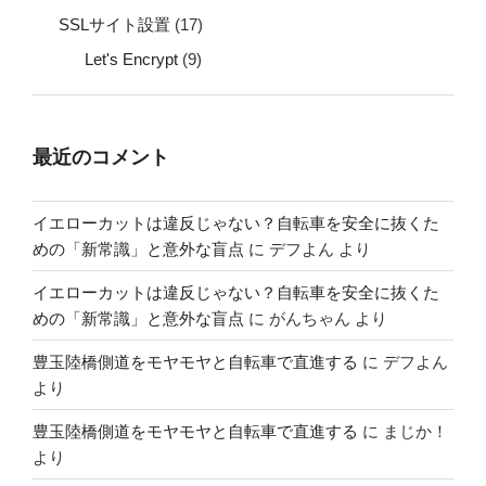
SSLサイト設置
(17)
Let's Encrypt
(9)
最近のコメント
イエローカットは違反じゃない？自転車を安全に抜くた
めの「新常識」と意外な盲点
に
デフよん
より
イエローカットは違反じゃない？自転車を安全に抜くた
めの「新常識」と意外な盲点
に
がんちゃん
より
豊玉陸橋側道をモヤモヤと自転車で直進する
に
デフよん
より
豊玉陸橋側道をモヤモヤと自転車で直進する
に
まじか！
より