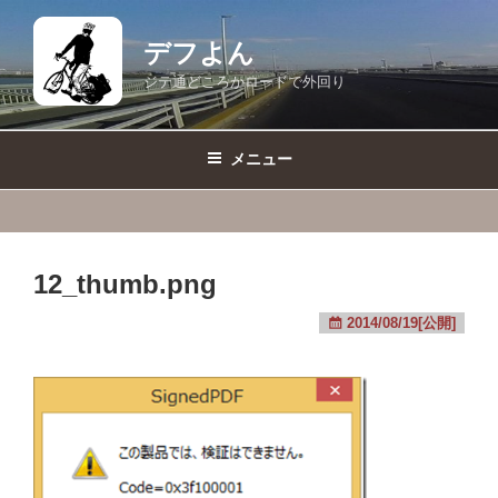
コ
ン
デフよん
テ
ジテ通どころかロードで外回り
ン
ツ
へ
メニュー
ス
キ
ッ
プ
12_thumb.png
2014/08/19[公開]