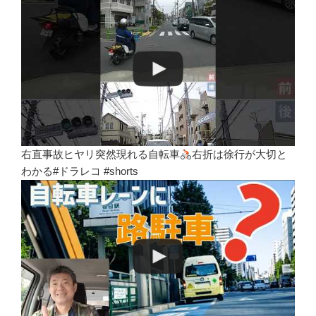
右直事故ヒヤリ突然現れる自転車
右折は徐行が大切と
わかる#ドラレコ #shorts