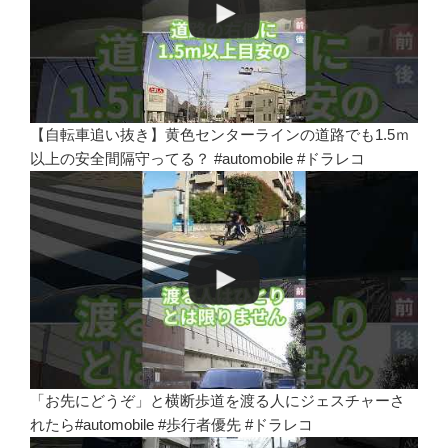
【自転車追い抜き】黄色センターラインの道路でも1.5ｍ
以上の安全間隔守ってる？ #automobile #ドラレコ
「お先にどうぞ」と横断歩道を渡る人にジェスチャーさ
れたら#automobile #歩行者優先 #ドラレコ