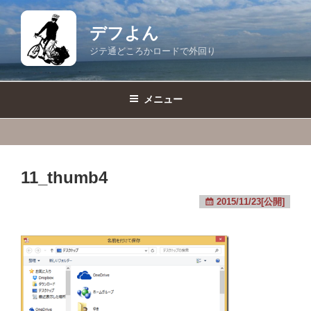
コ
ン
デフよん
テ
ジテ通どころかロードで外回り
ン
ツ
へ
メニュー
ス
キ
ッ
プ
11_thumb4
2015/11/23[公開]