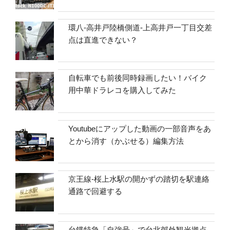
環八-高井戸陸橋側道-上高井戸一丁目交差
点は直進できない？
自転車でも前後同時録画したい！バイク
用中華ドラレコを購入してみた
Youtubeにアップした動画の一部音声をあ
とから消す（かぶせる）編集方法
京王線-桜上水駅の開かずの踏切を駅連絡
通路で回避する
台鐡特急「自強号」で台北郊外観光拠点