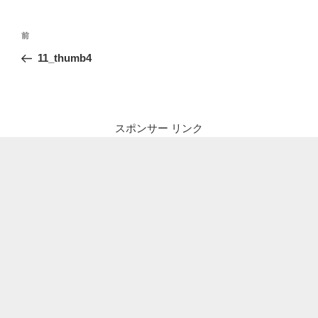
投
前
前
稿
の
11_thumb4
ナ
投
ビ
稿
ゲ
ー
スポンサー リンク
シ
ョ
ン