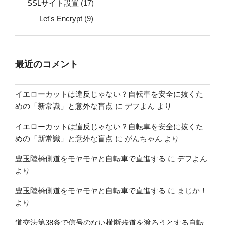
SSLサイト設置
(17)
Let's Encrypt
(9)
最近のコメント
イエローカットは違反じゃない？自転車を安全に抜くた
めの「新常識」と意外な盲点
に
デフよん
より
イエローカットは違反じゃない？自転車を安全に抜くた
めの「新常識」と意外な盲点
に
がんちゃん
より
豊玉陸橋側道をモヤモヤと自転車で直進する
に
デフよん
より
豊玉陸橋側道をモヤモヤと自転車で直進する
に
まじか！
より
道交法第38条で信号のない横断歩道を渡ろうとする自転