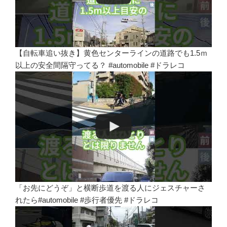
【自転車追い抜き】黄色センターラインの道路でも1.5ｍ
以上の安全間隔守ってる？ #automobile #ドラレコ
「お先にどうぞ」と横断歩道を渡る人にジェスチャーさ
れたら#automobile #歩行者優先 #ドラレコ