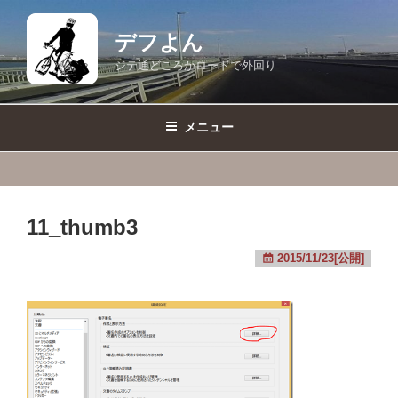
コ
ン
デフよん
テ
ジテ通どころかロードで外回り
ン
ツ
へ
メニュー
ス
キ
ッ
プ
11_thumb3
2015/11/23[公開]