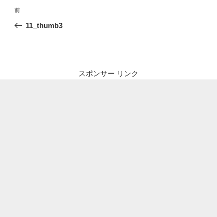
投
前
前
稿
の
11_thumb3
ナ
投
ビ
稿
ゲ
ー
スポンサー リンク
シ
ョ
ン