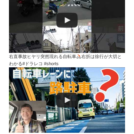
右直事故ヒヤリ突然現れる自転車
右折は徐行が大切と
わかる#ドラレコ #shorts