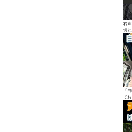
右直
切と
「自
てお