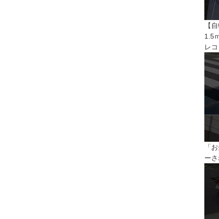
【自
1.
レコ
「お
ーさ