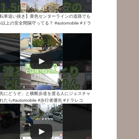
転車追い抜き】黄色センターラインの道路でも
5ｍ以上の安全間隔守ってる？ #automobile #ドラ
先にどうぞ」と横断歩道を渡る人にジェスチャ
れたら#automobile #歩行者優先 #ドラレコ