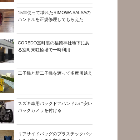
15年使って壊れたRIMOWA SALSAの
ハンドルを正規修理してもらえた
COREDO室町裏の福徳神社地下にあ
る室町東駐輪場で一時利用
二子橋と新二子橋を渡って多摩川越え
スズキ車用バックドアハンドルに安い
バックカメラを付ける
リアサイドバッグのプラスチックバッ