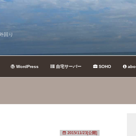
外回り
WordPress
自宅サーバー
SOHO
abo
2015/11/23[公開]