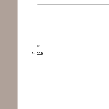
投
前
前
稿
の
115
投
ナ
稿
ビ
ゲ
ー
シ
ョ