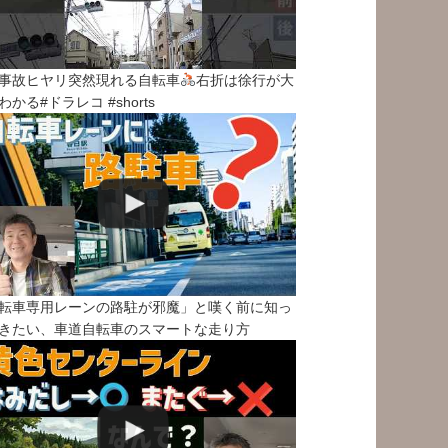
事故ヒヤリ突然現れる自転車
右折は徐行が大
わかる#ドラレコ #shorts
転車専用レーンの路駐が邪魔」と嘆く前に知っ
きたい、車道自転車のスマートな走り方