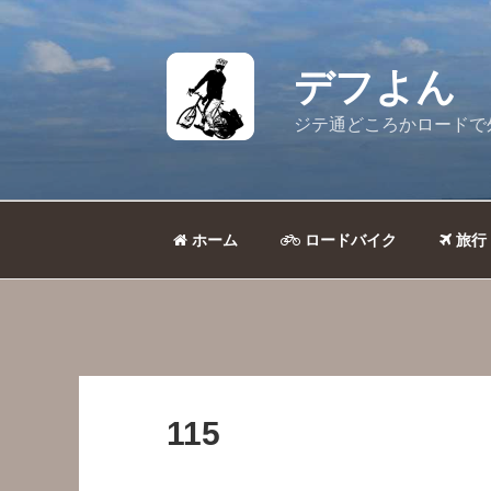
コ
ン
テ
デフよん
ン
ツ
ジテ通どころかロードで
へ
ス
キ
ッ
ホーム
ロードバイク
旅行
プ
115