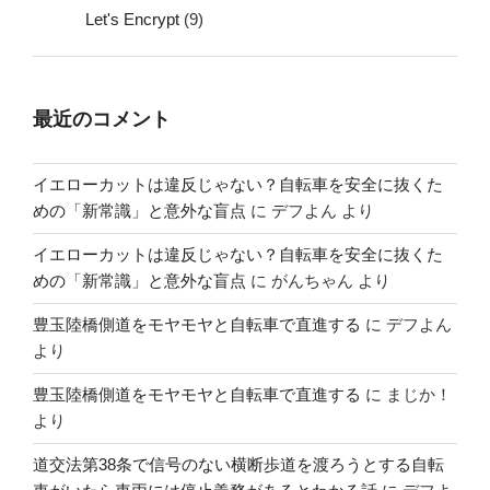
Let's Encrypt
(9)
最近のコメント
イエローカットは違反じゃない？自転車を安全に抜くた
めの「新常識」と意外な盲点
に
デフよん
より
イエローカットは違反じゃない？自転車を安全に抜くた
めの「新常識」と意外な盲点
に
がんちゃん
より
豊玉陸橋側道をモヤモヤと自転車で直進する
に
デフよん
より
豊玉陸橋側道をモヤモヤと自転車で直進する
に
まじか！
より
道交法第38条で信号のない横断歩道を渡ろうとする自転