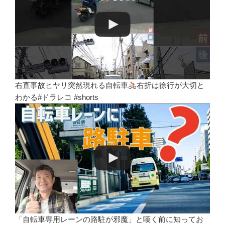
右直事故ヒヤリ突然現れる自転車
右折は徐行が大切と
わかる#ドラレコ #shorts
「自転車専用レーンの路駐が邪魔」と嘆く前に知ってお