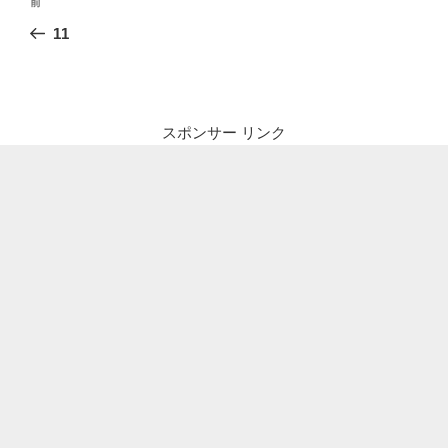
前
前
稿
の
11
ナ
投
ビ
稿
ゲ
ー
スポンサー リンク
シ
ョ
ン