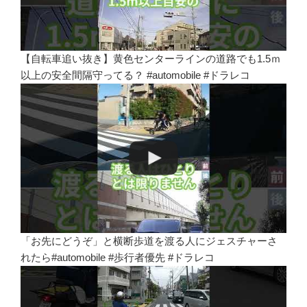
【自転車追い抜き】黄色センターラインの道路でも1.5ｍ
以上の安全間隔守ってる？ #automobile #ドラレコ
「お先にどうぞ」と横断歩道を渡る人にジェスチャーさ
れたら#automobile #歩行者優先 #ドラレコ