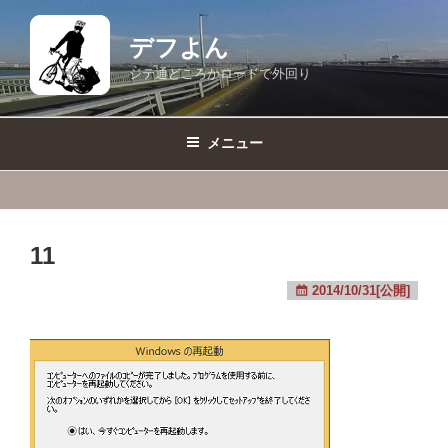
コ
ン
デフよん
テ
ジテ通どころかロードで外回り
ン
ツ
へ
メニュー
ス
キ
ッ
プ
11
2014/10/31[公開]