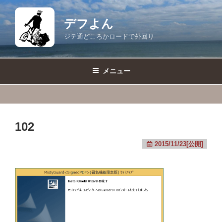
コ
ン
デフよん
テ
ジテ通どころかロードで外回り
ン
ツ
へ
メニュー
ス
キ
ッ
プ
102
2015/11/23[公開]