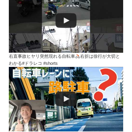
右直事故ヒヤリ突然現れる自転車
右折は徐行が大切と
わかる#ドラレコ #shorts