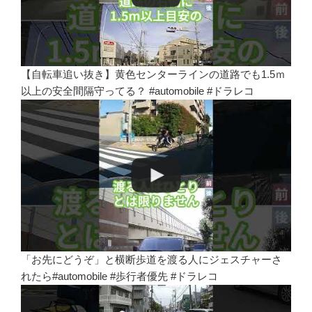
【自転車追い抜き】黄色センターラインの道路でも1.5ｍ
以上の安全間隔守ってる？ #automobile #ドラレコ
「お先にどうぞ」と横断歩道を渡る人にジェスチャーさ
れたら#automobile #歩行者優先 #ドラレコ