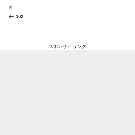
投
前
前
稿
の
102
ナ
投
ビ
稿
ゲ
ー
スポンサー リンク
シ
ョ
ン