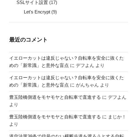
SSLサイト設置
(17)
Let's Encrypt
(9)
最近のコメント
イエローカットは違反じゃない？自転車を安全に抜くた
めの「新常識」と意外な盲点
に
デフよん
より
イエローカットは違反じゃない？自転車を安全に抜くた
めの「新常識」と意外な盲点
に
がんちゃん
より
豊玉陸橋側道をモヤモヤと自転車で直進する
に
デフよん
より
豊玉陸橋側道をモヤモヤと自転車で直進する
に
まじか！
より
道交法第38条で信号のない横断歩道を渡ろうとする自転