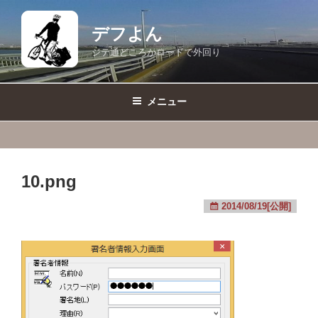
コ
ン
デフよん
テ
ジテ通どころかロードで外回り
ン
ツ
へ
メニュー
ス
キ
ッ
プ
10.png
2014/08/19[公開]