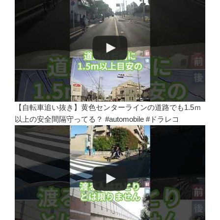
【自転車追い抜き】黄色センターラインの道路でも1.5ｍ
以上の安全間隔守ってる？ #automobile #ドラレコ