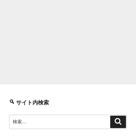
サイト内検索
検
検
索
索: