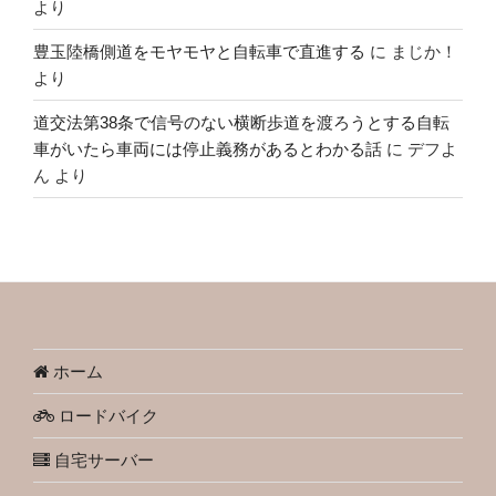
より
豊玉陸橋側道をモヤモヤと自転車で直進する
に
まじか！
より
道交法第38条で信号のない横断歩道を渡ろうとする自転
車がいたら車両には停止義務があるとわかる話
に
デフよ
ん
より
ホーム
ロードバイク
自宅サーバー