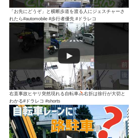
「お先にどうぞ」と横断歩道を渡る人にジェスチャーさ
れたら#automobile #歩行者優先 #ドラレコ
右直事故ヒヤリ突然現れる自転車
右折は徐行が大切と
わかる#ドラレコ #shorts