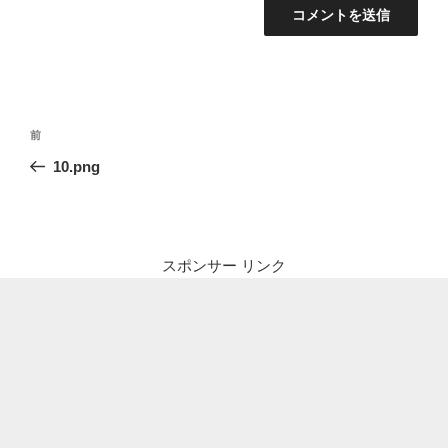
投
前
前
稿
の
10.png
ナ
投
ビ
稿
ゲ
ー
スポンサー リンク
シ
ョ
ン