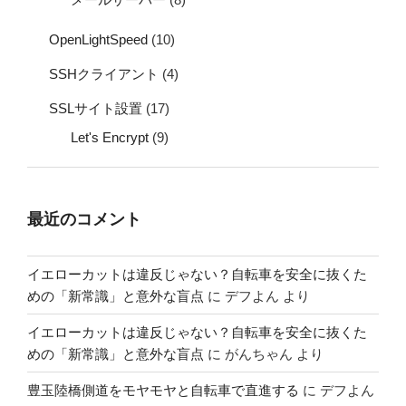
OpenLightSpeed
(10)
SSHクライアント
(4)
SSLサイト設置
(17)
Let's Encrypt
(9)
最近のコメント
イエローカットは違反じゃない？自転車を安全に抜くた
めの「新常識」と意外な盲点
に
デフよん
より
イエローカットは違反じゃない？自転車を安全に抜くた
めの「新常識」と意外な盲点
に
がんちゃん
より
豊玉陸橋側道をモヤモヤと自転車で直進する
に
デフよん