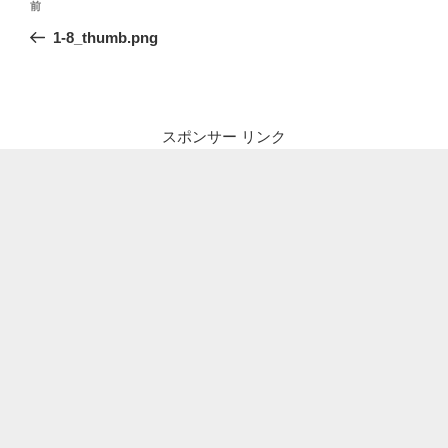
前
前
稿
の
1-8_thumb.png
ナ
投
ビ
稿
ゲ
ー
スポンサー リンク
シ
ョ
ン