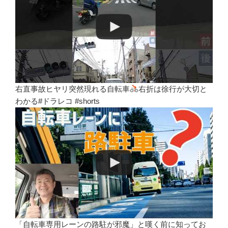
右直事故ヒヤリ突然現れる自転車
右折は徐行が大切と
わかる#ドラレコ #shorts
「自転車専用レーンの路駐が邪魔」と嘆く前に知ってお