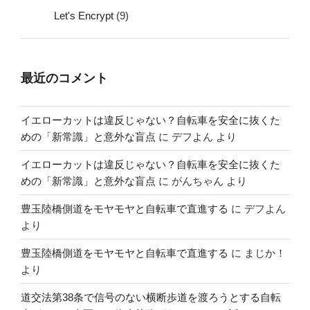
Let's Encrypt
(9)
最近のコメント
イエローカットは違反じゃない？自転車を安全に抜くた
めの「新常識」と意外な盲点
に
デフよん
より
イエローカットは違反じゃない？自転車を安全に抜くた
めの「新常識」と意外な盲点
に
がんちゃん
より
豊玉陸橋側道をモヤモヤと自転車で直進する
に
デフよん
より
豊玉陸橋側道をモヤモヤと自転車で直進する
に
まじか！
より
道交法第38条で信号のない横断歩道を渡ろうとする自転