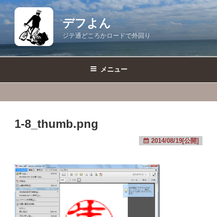
コ
ン
デフよん
テ
ジテ通どころかロードで外回り
ン
ツ
へ
メニュー
ス
キ
ッ
プ
1-8_thumb.png
2014/08/19[公開]