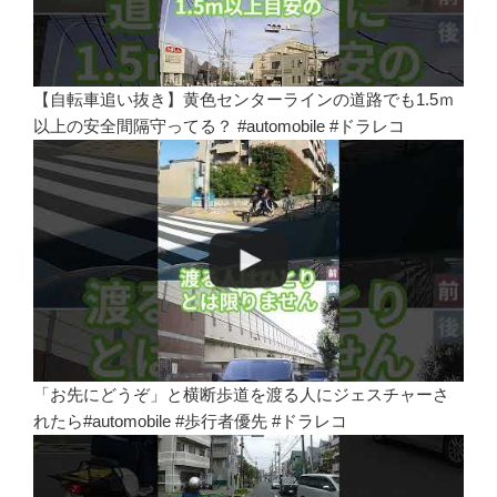
【自転車追い抜き】黄色センターラインの道路でも1.5ｍ
以上の安全間隔守ってる？ #automobile #ドラレコ
「お先にどうぞ」と横断歩道を渡る人にジェスチャーさ
れたら#automobile #歩行者優先 #ドラレコ