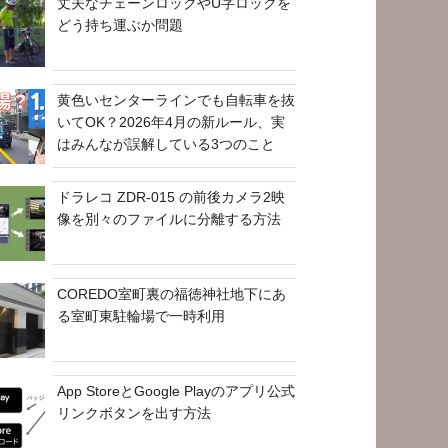
丈夫なチェーンロックやU字ロックを
どう持ち運ぶか問題
黄色いセンターラインでも自転車を抜
いてOK？2026年4月の新ルール、実
はみんなが誤解している3つのこと
ドラレコ ZDR-015 の前後カメラ2映
像を別々のファイルに分離する方法
COREDO室町裏の福徳神社地下にあ
る室町東駐輪場で一時利用
App StoreとGoogle Playのアプリ公式
リンクボタンを出す方法