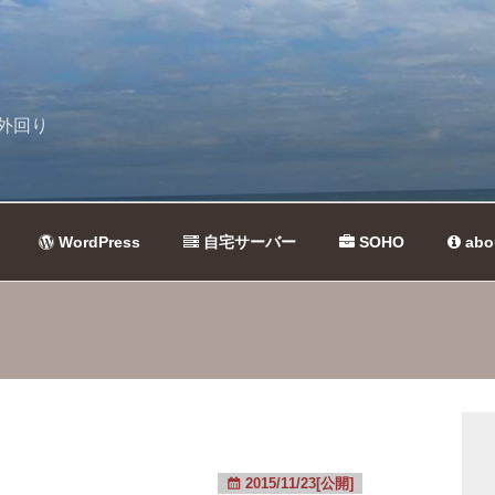
外回り
WordPress
自宅サーバー
SOHO
abo
2015/11/23[公開]