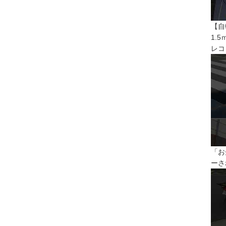
【自
1.
レコ
「お
ーさ