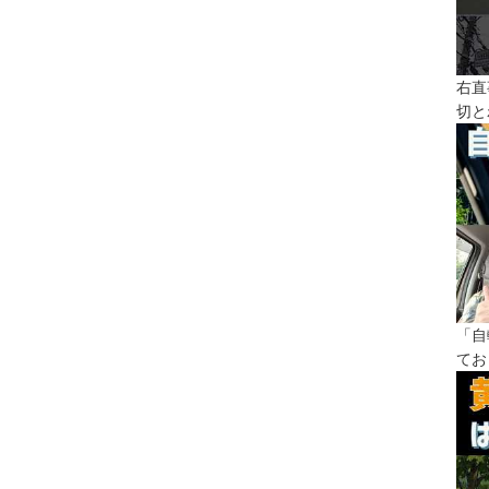
右直
切と
「自
てお