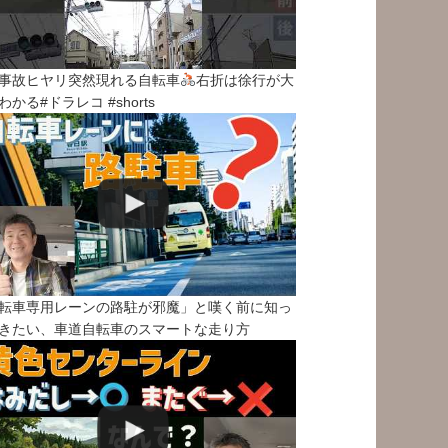
事故ヒヤリ突然現れる自転車
右折は徐行が大
わかる#ドラレコ #shorts
転車専用レーンの路駐が邪魔」と嘆く前に知っ
きたい、車道自転車のスマートな走り方