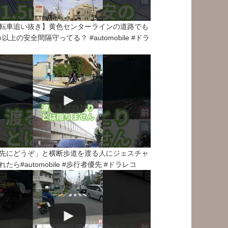
転車追い抜き】黄色センターラインの道路でも
5ｍ以上の安全間隔守ってる？ #automobile #ドラ
先にどうぞ」と横断歩道を渡る人にジェスチャ
れたら#automobile #歩行者優先 #ドラレコ