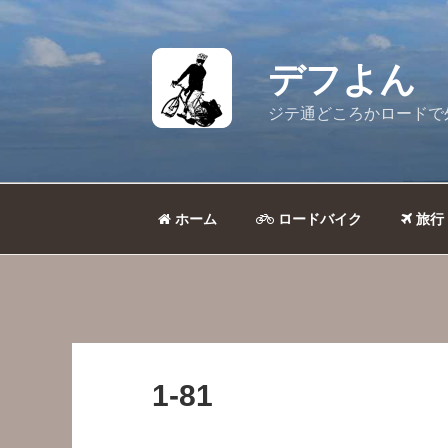
コ
ン
テ
デフよん
ン
ツ
ジテ通どころかロードで
へ
ス
キ
ッ
ホーム
ロードバイク
旅行
プ
1-81