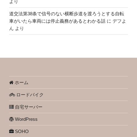
より
道交法第38条で信号のない横断歩道を渡ろうとする自転
車がいたら車両には停止義務があるとわかる話
に
デフよ
ん
より
ホーム
ロードバイク
自宅サーバー
WordPress
SOHO