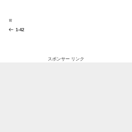
投
前
前
稿
の
1-42
ナ
投
ビ
稿
ゲ
ー
スポンサー リンク
シ
ョ
ン