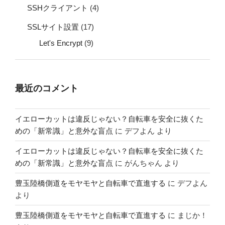
SSHクライアント
(4)
SSLサイト設置
(17)
Let's Encrypt
(9)
最近のコメント
イエローカットは違反じゃない？自転車を安全に抜くた
めの「新常識」と意外な盲点
に
デフよん
より
イエローカットは違反じゃない？自転車を安全に抜くた
めの「新常識」と意外な盲点
に
がんちゃん
より
豊玉陸橋側道をモヤモヤと自転車で直進する
に
デフよん
より
豊玉陸橋側道をモヤモヤと自転車で直進する
に
まじか！