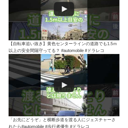
【自転車追い抜き】黄色センターラインの道路でも1.5ｍ
以上の安全間隔守ってる？ #automobile #ドラレコ
「お先にどうぞ」と横断歩道を渡る人にジェスチャーさ
れたら#automobile #歩行者優先 #ドラレコ