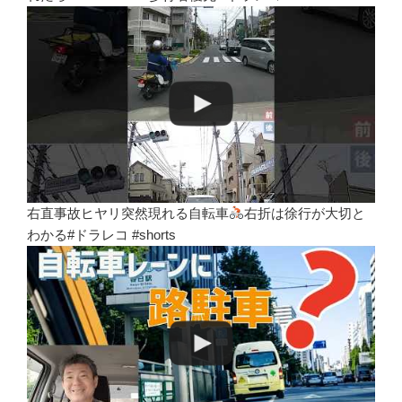
右直事故ヒヤリ突然現れる自転車
右折は徐行が大切と
わかる#ドラレコ #shorts