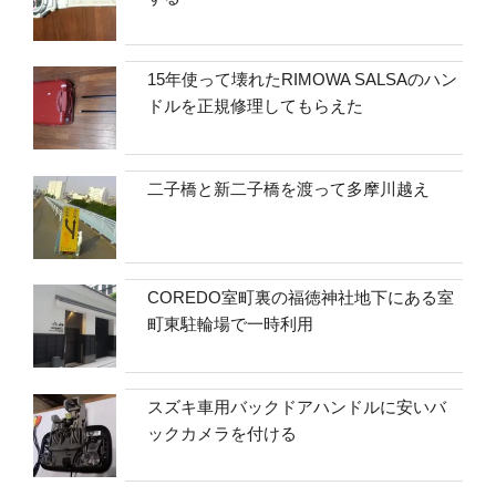
15年使って壊れたRIMOWA SALSAのハン
ドルを正規修理してもらえた
二子橋と新二子橋を渡って多摩川越え
COREDO室町裏の福徳神社地下にある室
町東駐輪場で一時利用
スズキ車用バックドアハンドルに安いバ
ックカメラを付ける