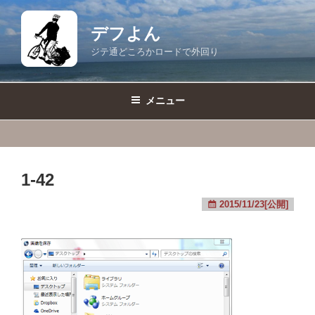
コ
ン
デフよん
テ
ジテ通どころかロードで外回り
ン
ツ
へ
メニュー
ス
キ
ッ
プ
1-42
2015/11/23[公開]