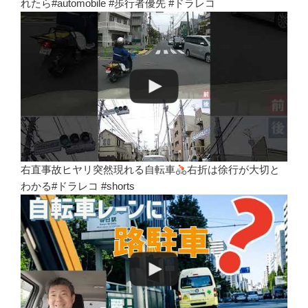
れたら#automobile #歩行者優先 #ドラレコ
右直事故ヒヤリ突然現れる自転車
右折は徐行が大切と
わかる#ドラレコ #shorts