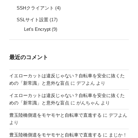
SSHクライアント
(4)
SSLサイト設置
(17)
Let's Encrypt
(9)
最近のコメント
イエローカットは違反じゃない？自転車を安全に抜くた
めの「新常識」と意外な盲点
に
デフよん
より
イエローカットは違反じゃない？自転車を安全に抜くた
めの「新常識」と意外な盲点
に
がんちゃん
より
豊玉陸橋側道をモヤモヤと自転車で直進する
に
デフよん
より
豊玉陸橋側道をモヤモヤと自転車で直進する
に
まじか！