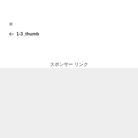
投
前
前
稿
の
1-3_thumb
ナ
投
ビ
稿
ゲ
ー
スポンサー リンク
シ
ョ
ン