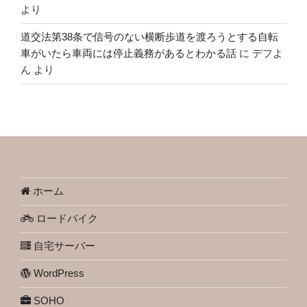
より
道交法第38条で信号のない横断歩道を渡ろうとする自転
車がいたら車両には停止義務があるとわかる話
に
デフよ
ん
より
ホーム
ロードバイク
自宅サーバー
WordPress
SOHO