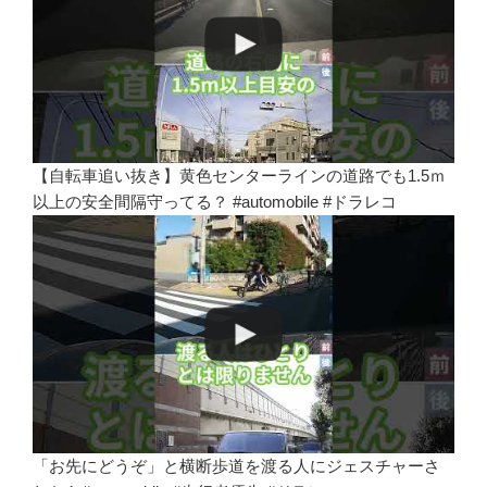
【自転車追い抜き】黄色センターラインの道路でも1.5ｍ
以上の安全間隔守ってる？ #automobile #ドラレコ
「お先にどうぞ」と横断歩道を渡る人にジェスチャーさ