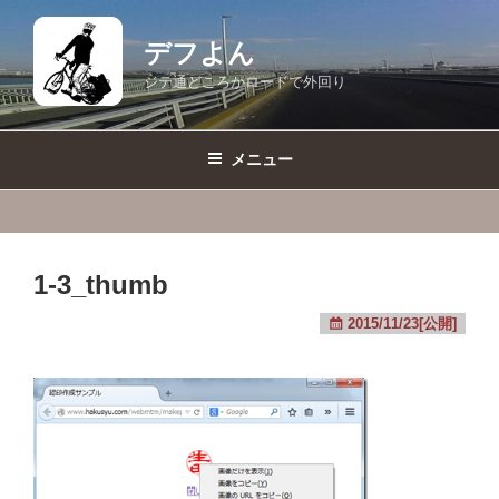
コ
ン
デフよん
テ
ジテ通どころかロードで外回り
ン
ツ
へ
メニュー
ス
キ
ッ
プ
1-3_thumb
2015/11/23[公開]