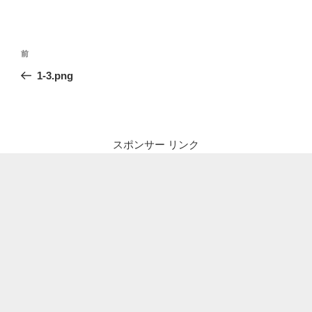
投
前
前
稿
の
1-3.png
ナ
投
ビ
稿
ゲ
ー
スポンサー リンク
シ
ョ
ン