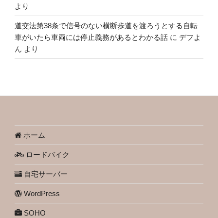
より
道交法第38条で信号のない横断歩道を渡ろうとする自転
車がいたら車両には停止義務があるとわかる話
に
デフよ
ん
より
ホーム
ロードバイク
自宅サーバー
WordPress
SOHO