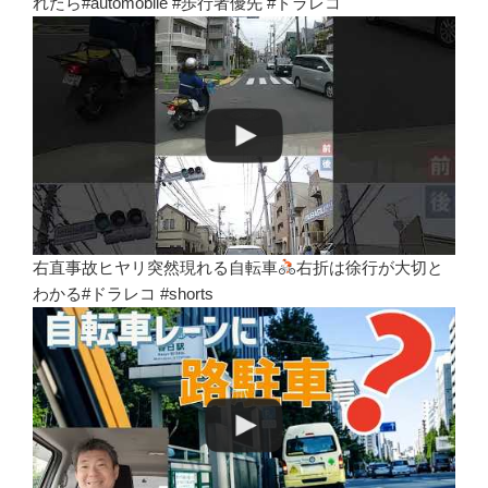
れたら#automobile #歩行者優先 #ドラレコ
右直事故ヒヤリ突然現れる自転車
右折は徐行が大切と
わかる#ドラレコ #shorts