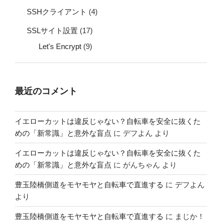
SSHクライアント
(4)
SSLサイト設置
(17)
Let's Encrypt
(9)
最近のコメント
イエローカットは違反じゃない？自転車を安全に抜くた
めの「新常識」と意外な盲点
に
デフよん
より
イエローカットは違反じゃない？自転車を安全に抜くた
めの「新常識」と意外な盲点
に
がんちゃん
より
豊玉陸橋側道をモヤモヤと自転車で直進する
に
デフよん
より
豊玉陸橋側道をモヤモヤと自転車で直進する
に
まじか！