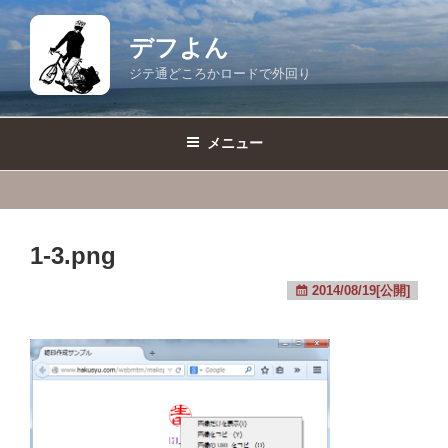
コ
ン
デフよん
テ
ジテ通どころかロードで外回り
ン
ツ
へ
メニュー
ス
キ
ッ
プ
1-3.png
2014/08/19[公開]