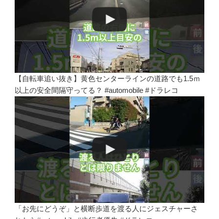
【自転車追い抜き】黄色センターラインの道路でも1.5ｍ
以上の安全間隔守ってる？ #automobile #ドラレコ
「お先にどうぞ」と横断歩道を渡る人にジェスチャーさ