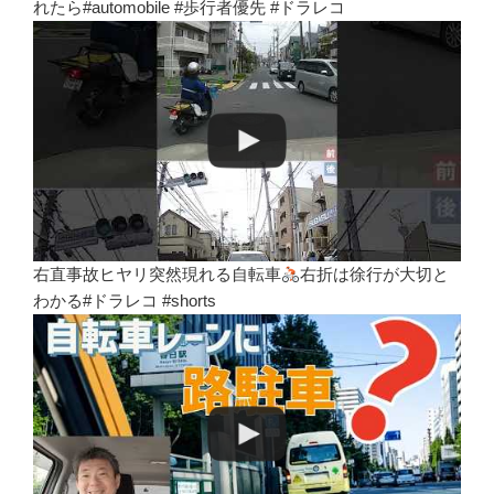
れたら#automobile #歩行者優先 #ドラレコ
右直事故ヒヤリ突然現れる自転車
右折は徐行が大切と
わかる#ドラレコ #shorts