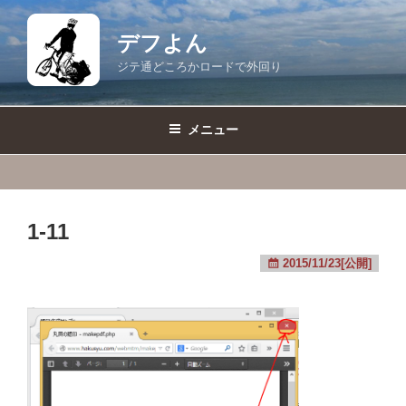
コ
ン
デフよん
テ
ジテ通どころかロードで外回り
ン
ツ
へ
メニュー
ス
キ
ッ
プ
1-11
2015/11/23[公開]