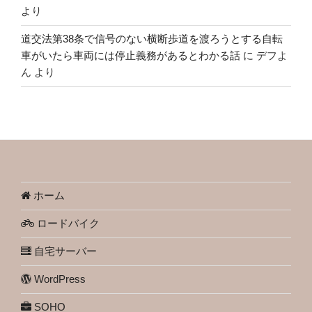
より
道交法第38条で信号のない横断歩道を渡ろうとする自転
車がいたら車両には停止義務があるとわかる話
に
デフよ
ん
より
ホーム
ロードバイク
自宅サーバー
WordPress
SOHO