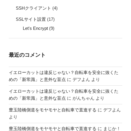
SSHクライアント
(4)
SSLサイト設置
(17)
Let's Encrypt
(9)
最近のコメント
イエローカットは違反じゃない？自転車を安全に抜くた
めの「新常識」と意外な盲点
に
デフよん
より
イエローカットは違反じゃない？自転車を安全に抜くた
めの「新常識」と意外な盲点
に
がんちゃん
より
豊玉陸橋側道をモヤモヤと自転車で直進する
に
デフよん
より
豊玉陸橋側道をモヤモヤと自転車で直進する
に
まじか！