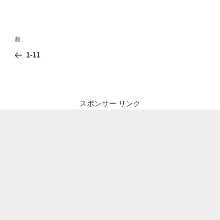
投
前
前
稿
の
1-11
ナ
投
ビ
稿
ゲ
ー
スポンサー リンク
シ
ョ
ン