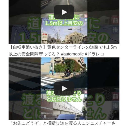
【自転車追い抜き】黄色センターラインの道路でも1.5ｍ
以上の安全間隔守ってる？ #automobile #ドラレコ
「お先にどうぞ」と横断歩道を渡る人にジェスチャーさ