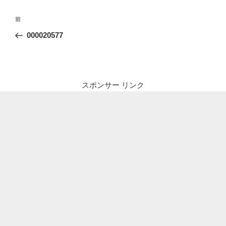
投
前
前
稿
の
000020577
ナ
投
ビ
稿
ゲ
ー
スポンサー リンク
シ
ョ
ン