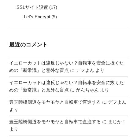
SSLサイト設置
(17)
Let's Encrypt
(9)
最近のコメント
イエローカットは違反じゃない？自転車を安全に抜くた
めの「新常識」と意外な盲点
に
デフよん
より
イエローカットは違反じゃない？自転車を安全に抜くた
めの「新常識」と意外な盲点
に
がんちゃん
より
豊玉陸橋側道をモヤモヤと自転車で直進する
に
デフよん
より
豊玉陸橋側道をモヤモヤと自転車で直進する
に
まじか！
より