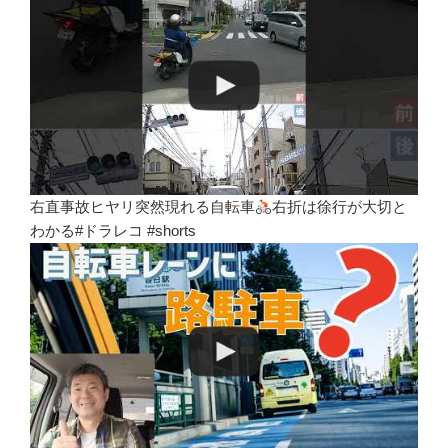
右直事故ヒヤリ突然現れる自転車
右折は徐行が大切と
わかる#ドラレコ #shorts