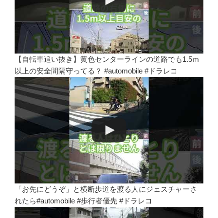
【自転車追い抜き】黄色センターラインの道路でも1.5ｍ
以上の安全間隔守ってる？ #automobile #ドラレコ
「お先にどうぞ」と横断歩道を渡る人にジェスチャーさ
れたら#automobile #歩行者優先 #ドラレコ