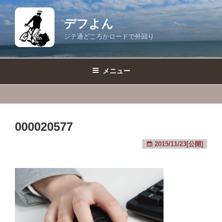
コ
ン
デフよん
テ
ジテ通どころかロードで外回り
ン
ツ
へ
メニュー
ス
キ
ッ
プ
000020577
2015/11/23[公開]