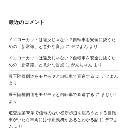
最近のコメント
イエローカットは違反じゃない？自転車を安全に抜くた
めの「新常識」と意外な盲点
に
デフよん
より
イエローカットは違反じゃない？自転車を安全に抜くた
めの「新常識」と意外な盲点
に
がんちゃん
より
豊玉陸橋側道をモヤモヤと自転車で直進する
に
デフよん
より
豊玉陸橋側道をモヤモヤと自転車で直進する
に
まじか！
より
道交法第38条で信号のない横断歩道を渡ろうとする自転
車がいたら車両には停止義務があるとわかる話
に
デフよ
ん
より