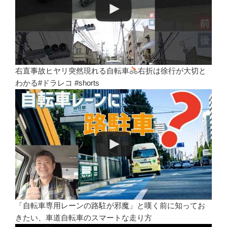
右直事故ヒヤリ突然現れる自転車
右折は徐行が大切と
わかる#ドラレコ #shorts
「自転車専用レーンの路駐が邪魔」と嘆く前に知ってお
きたい、車道自転車のスマートな走り方