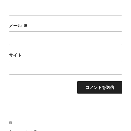
メール
※
サイト
投
前
前
稿
の