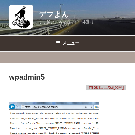
コ
ン
デフよん
テ
ジテ通どころかロードで外回り
ン
ツ
へ
メニュー
ス
キ
ッ
プ
wpadmin5
2015/11/23[公開]