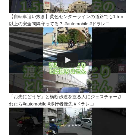
【自転車追い抜き】黄色センターラインの道路でも1.5ｍ
以上の安全間隔守ってる？ #automobile #ドラレコ
「お先にどうぞ」と横断歩道を渡る人にジェスチャーさ
れたら#automobile #歩行者優先 #ドラレコ