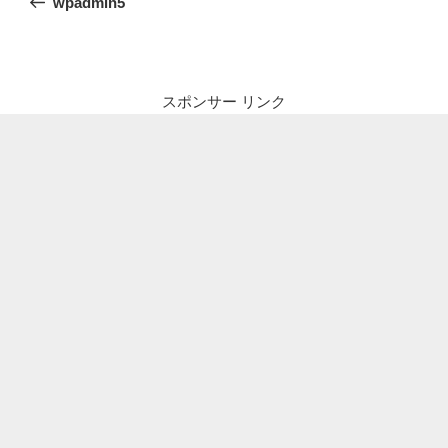
wpadmin5
ナ
投
ビ
稿
ゲ
ー
スポンサー リンク
シ
ョ
ン