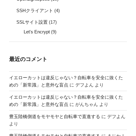
SSHクライアント
(4)
SSLサイト設置
(17)
Let's Encrypt
(9)
最近のコメント
イエローカットは違反じゃない？自転車を安全に抜くた
めの「新常識」と意外な盲点
に
デフよん
より
イエローカットは違反じゃない？自転車を安全に抜くた
めの「新常識」と意外な盲点
に
がんちゃん
より
豊玉陸橋側道をモヤモヤと自転車で直進する
に
デフよん
より
豊玉陸橋側道をモヤモヤと自転車で直進する
に
まじか！