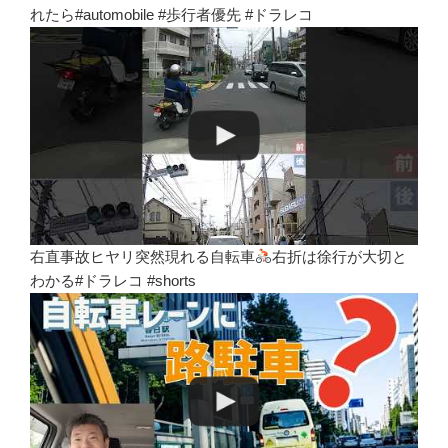
れたら#automobile #歩行者優先 #ドラレコ
右直事故ヒヤリ突然現れる自転車
右折は徐行が大切と
わかる#ドラレコ #shorts