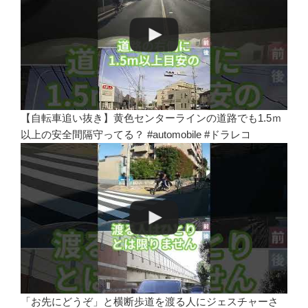
【自転車追い抜き】黄色センターラインの道路でも1.5ｍ
以上の安全間隔守ってる？ #automobile #ドラレコ
「お先にどうぞ」と横断歩道を渡る人にジェスチャーさ