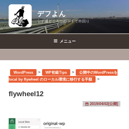
コ
ン
デフよん
テ
ジテ通どころかロードで外回り
ン
ツ
へ
メニュー
ス
キ
ッ
プ
>
>
WordPress
WP初級Tips
公開中のWordPressを
>
local by flywheel のローカル環境に移行する手順
flywheel12
2019/04/02[公開]