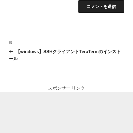
投
前
前
稿
の
【windows】SSHクライアントTeraTermのインスト
ナ
投
ール
ビ
稿
ゲ
ー
シ
スポンサー リンク
ョ
ン