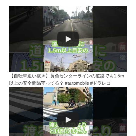
【自転車追い抜き】黄色センターラインの道路でも1.5ｍ
以上の安全間隔守ってる？ #automobile #ドラレコ