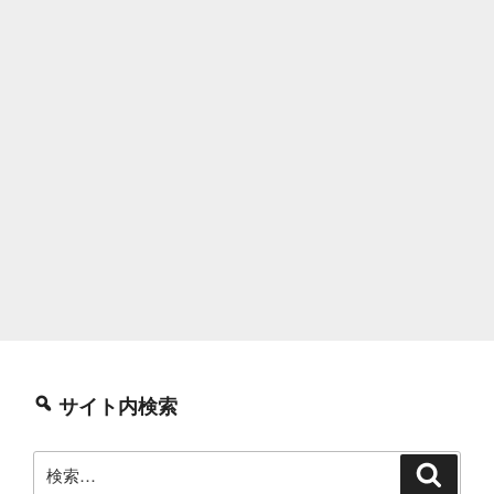
サイト内検索
検
検
索
索: