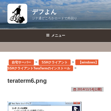
コ
ン
デフよん
テ
ジテ通どころかロードで外回り
ン
ツ
へ
メニュー
ス
キ
ッ
プ
>
>
自宅サーバー
SSHクライアント
【windows】
>
SSHクライアントTeraTermのインストール
teraterm6.png
2014/11/14[公開]