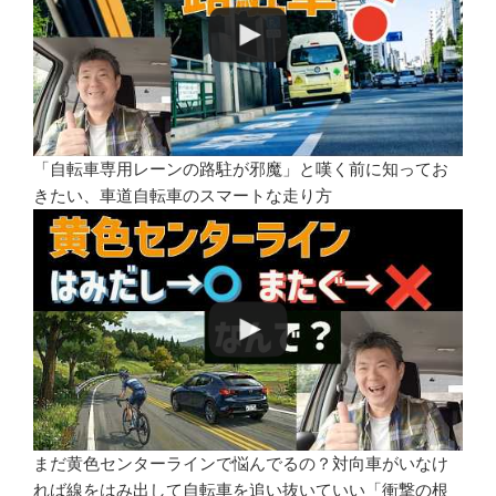
「自転車専用レーンの路駐が邪魔」と嘆く前に知ってお
きたい、車道自転車のスマートな走り方
まだ黄色センターラインで悩んでるの？対向車がいなけ
れば線をはみ出して自転車を追い抜いていい「衝撃の根