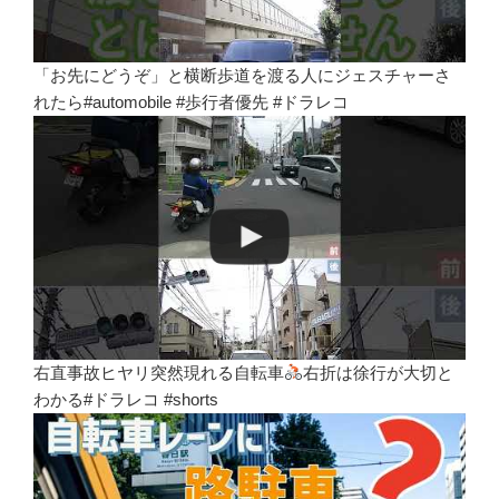
「お先にどうぞ」と横断歩道を渡る人にジェスチャーさ
れたら#automobile #歩行者優先 #ドラレコ
右直事故ヒヤリ突然現れる自転車
右折は徐行が大切と
わかる#ドラレコ #shorts