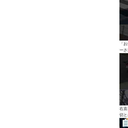
「お
ーさ
右直
切と