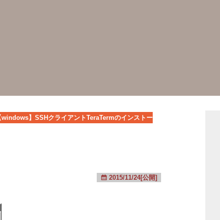
【windows】SSHクライアントTeraTermのインストー
2015/11/24[公開]