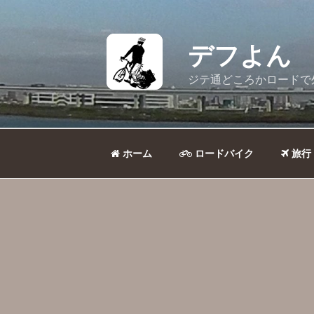
コ
ン
テ
デフよん
ン
ツ
ジテ通どころかロードで
へ
ス
キ
ッ
ホーム
ロードバイク
旅行
プ