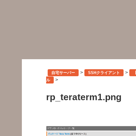
>
>
自宅サーバー
SSHクライアント
>
ル
rp_teraterm1.png