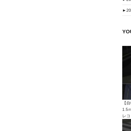
►
20
Y
【自
1.
レコ