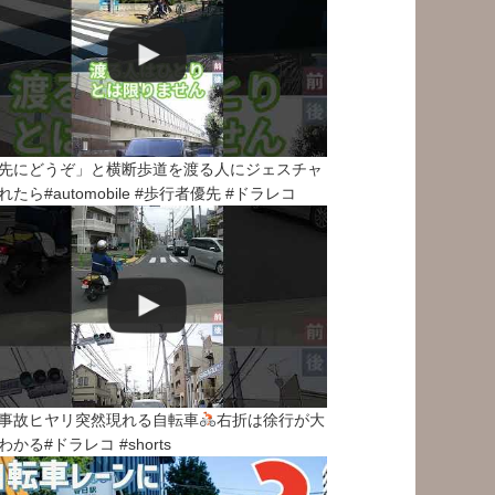
先にどうぞ」と横断歩道を渡る人にジェスチャ
れたら#automobile #歩行者優先 #ドラレコ
事故ヒヤリ突然現れる自転車
右折は徐行が大
わかる#ドラレコ #shorts