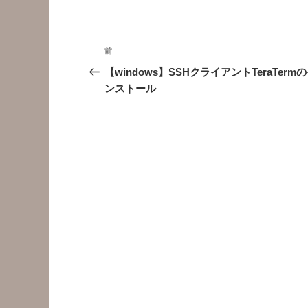
投
前
前
稿
の
【windows】SSHクライアントTeraTerm
投
ンストール
ナ
稿
ビ
ゲ
ー
シ
ョ
ン