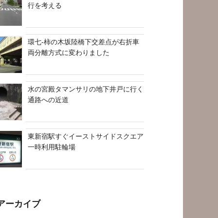
行を考える
環七-柿の木坂陸橋下交差点が右折車
両分離方式に変わりました
水の宮殿タマンサリの地下井戸に行く
通路への近道
東新宿駅すぐイーストサイドスクエア
一時利用駐輪場
アーカイブ