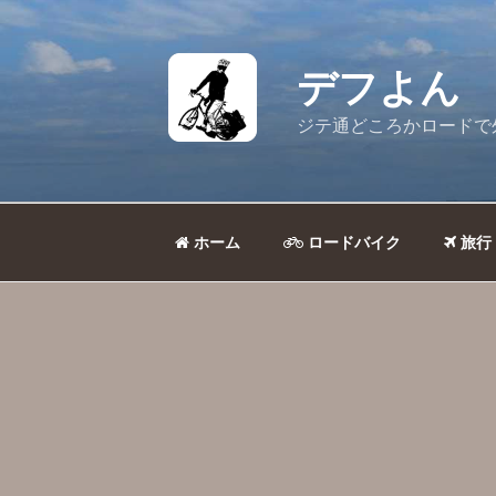
コ
ン
テ
デフよん
ン
ツ
ジテ通どころかロードで
へ
ス
キ
ッ
ホーム
ロードバイク
旅行
プ