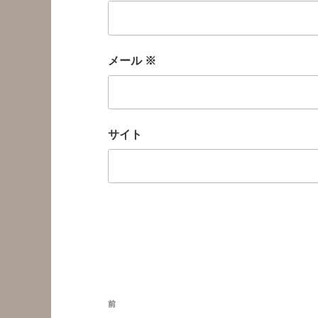
メール
※
サイト
投
前
前