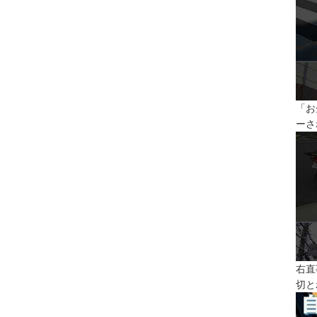
「お
ーさ
右直
切と