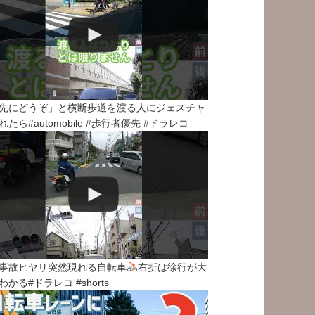
先にどうぞ」と横断歩道を渡る人にジェスチャ
れたら#automobile #歩行者優先 #ドラレコ
事故ヒヤリ突然現れる自転車
右折は徐行が大
わかる#ドラレコ #shorts