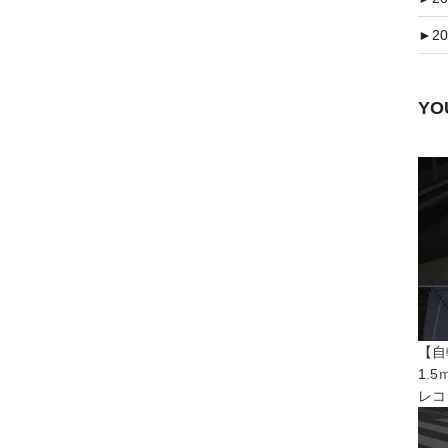
►
20
Y
【自
1.
レコ