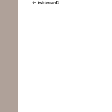
稿
の
twittercard1
投
ナ
稿
ビ
ゲ
ー
シ
ョ
ン