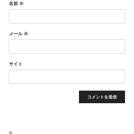
名前
※
メール
※
サイト
投
前
前