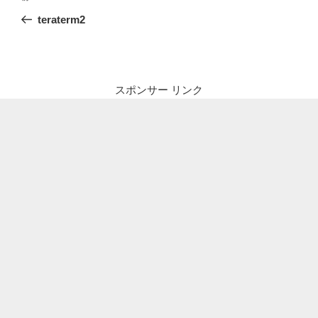
稿
の
teraterm2
ナ
投
ビ
稿
ゲ
ー
スポンサー リンク
シ
ョ
ン