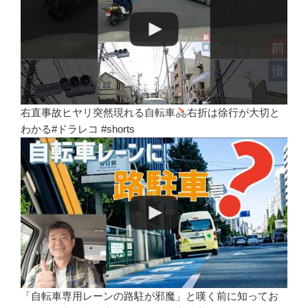
右直事故ヒヤリ突然現れる自転車
右折は徐行が大切と
わかる#ドラレコ #shorts
「自転車専用レーンの路駐が邪魔」と嘆く前に知ってお