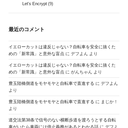
Let's Encrypt
(9)
最近のコメント
イエローカットは違反じゃない？自転車を安全に抜くた
めの「新常識」と意外な盲点
に
デフよん
より
イエローカットは違反じゃない？自転車を安全に抜くた
めの「新常識」と意外な盲点
に
がんちゃん
より
豊玉陸橋側道をモヤモヤと自転車で直進する
に
デフよん
より
豊玉陸橋側道をモヤモヤと自転車で直進する
に
まじか！
より
道交法第38条で信号のない横断歩道を渡ろうとする自転
車がいたら車両には停止義務があるとわかる話
に
デフよ