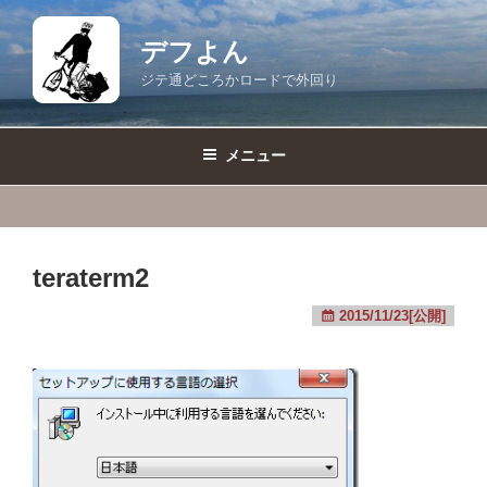
コ
ン
デフよん
テ
ジテ通どころかロードで外回り
ン
ツ
へ
メニュー
ス
キ
ッ
プ
teraterm2
2015/11/23[公開]