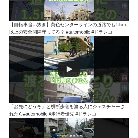
【自転車追い抜き】黄色センターラインの道路でも1.5ｍ
以上の安全間隔守ってる？ #automobile #ドラレコ
「お先にどうぞ」と横断歩道を渡る人にジェスチャーさ
れたら#automobile #歩行者優先 #ドラレコ