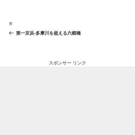
投
前
前
稿
の
第一京浜-多摩川を超える六郷橋
ナ
投
ビ
稿
ゲ
ー
スポンサー リンク
シ
ョ
ン