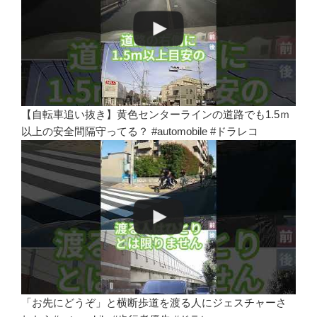
【自転車追い抜き】黄色センターラインの道路でも1.5ｍ
以上の安全間隔守ってる？ #automobile #ドラレコ
「お先にどうぞ」と横断歩道を渡る人にジェスチャーさ