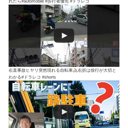
れたら#automobile #歩行者優先 #ドラレコ
右直事故ヒヤリ突然現れる自転車
右折は徐行が大切と
わかる#ドラレコ #shorts