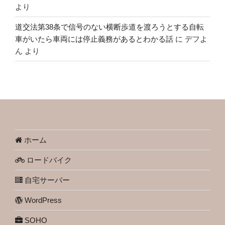
より
道交法第38条で信号のない横断歩道を渡ろうとする自転
車がいたら車両には停止義務があるとわかる話
に
デフよ
ん
より
ホーム
ロードバイク
自宅サーバー
WordPress
SOHO