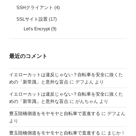
SSHクライアント
(4)
SSLサイト設置
(17)
Let's Encrypt
(9)
最近のコメント
イエローカットは違反じゃない？自転車を安全に抜くた
めの「新常識」と意外な盲点
に
デフよん
より
イエローカットは違反じゃない？自転車を安全に抜くた
めの「新常識」と意外な盲点
に
がんちゃん
より
豊玉陸橋側道をモヤモヤと自転車で直進する
に
デフよん
より
豊玉陸橋側道をモヤモヤと自転車で直進する
に
まじか！