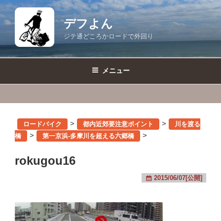
コ
ン
デフよん
テ
ジテ通どころかロードで外回り
ン
ツ
へ
メニュー
ス
キ
ッ
プ
>
>
ロードバイク
都内近郊要注意ポイント
川を渡る
>
>
橋
第一京浜-多摩川を超える六郷橋
rokugou16
2015/06/07[公開]