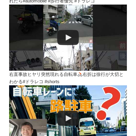
れたら#automobile #歩行者優先 #ドラレコ
右直事故ヒヤリ突然現れる自転車
右折は徐行が大切と
わかる#ドラレコ #shorts