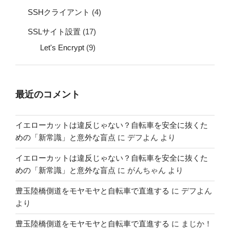
SSHクライアント
(4)
SSLサイト設置
(17)
Let's Encrypt
(9)
最近のコメント
イエローカットは違反じゃない？自転車を安全に抜くた
めの「新常識」と意外な盲点
に
デフよん
より
イエローカットは違反じゃない？自転車を安全に抜くた
めの「新常識」と意外な盲点
に
がんちゃん
より
豊玉陸橋側道をモヤモヤと自転車で直進する
に
デフよん
より
豊玉陸橋側道をモヤモヤと自転車で直進する
に
まじか！