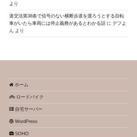
より
道交法第38条で信号のない横断歩道を渡ろうとする自転
車がいたら車両には停止義務があるとわかる話
に
デフよ
ん
より
ホーム
ロードバイク
自宅サーバー
WordPress
SOHO