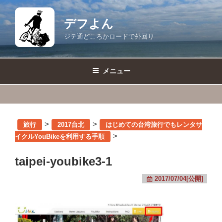
コ
ン
デフよん
テ
ジテ通どころかロードで外回り
ン
ツ
へ
メニュー
ス
キ
ッ
プ
>
>
旅行
2017台北
はじめての台湾旅行でもレンタサ
>
イクルYouBikeを利用する手順
taipei-youbike3-1
2017/07/04[公開]