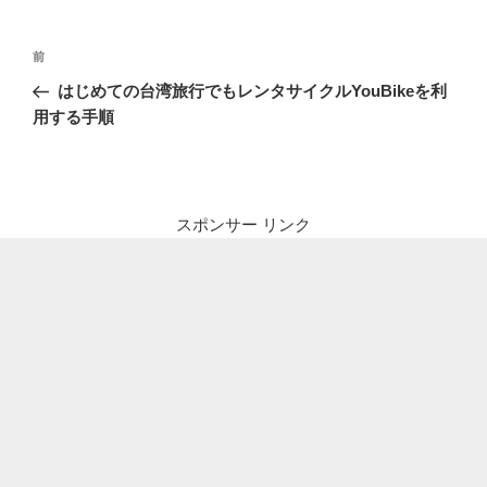
投
前
前
稿
の
はじめての台湾旅行でもレンタサイクルYouBikeを利
ナ
投
用する手順
ビ
稿
ゲ
ー
シ
スポンサー リンク
ョ
ン