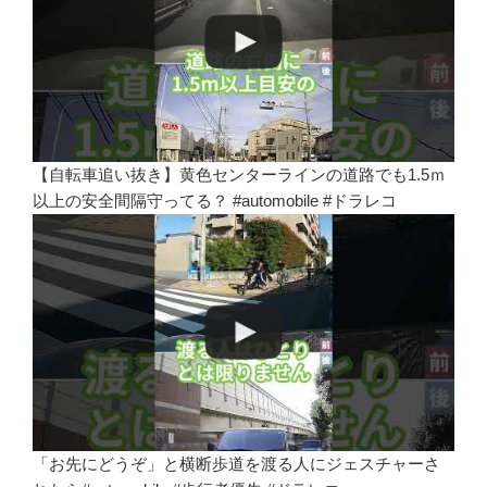
【自転車追い抜き】黄色センターラインの道路でも1.5ｍ
以上の安全間隔守ってる？ #automobile #ドラレコ
「お先にどうぞ」と横断歩道を渡る人にジェスチャーさ