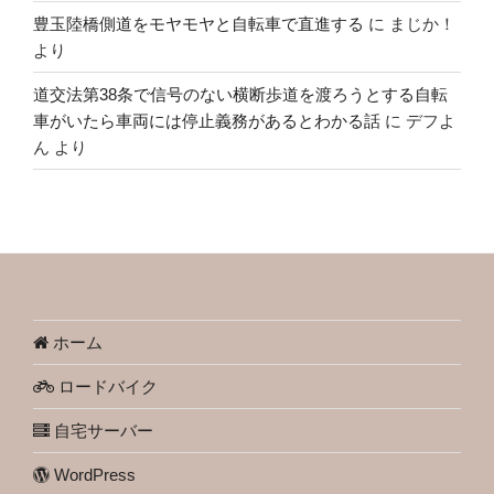
豊玉陸橋側道をモヤモヤと自転車で直進する
に
まじか！
より
道交法第38条で信号のない横断歩道を渡ろうとする自転
車がいたら車両には停止義務があるとわかる話
に
デフよ
ん
より
ホーム
ロードバイク
自宅サーバー
WordPress