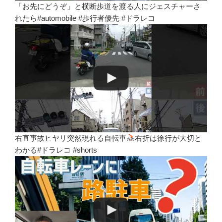
「お先にどうぞ」と横断歩道を渡る人にジェスチャーさ
れたら#automobile #歩行者優先 #ドラレコ
右直事故ヒヤリ突然現れる自転車
右折は徐行が大切と
わかる#ドラレコ #shorts