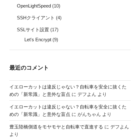
OpenLightSpeed
(10)
SSHクライアント
(4)
SSLサイト設置
(17)
Let's Encrypt
(9)
最近のコメント
イエローカットは違反じゃない？自転車を安全に抜くた
めの「新常識」と意外な盲点
に
デフよん
より
イエローカットは違反じゃない？自転車を安全に抜くた
めの「新常識」と意外な盲点
に
がんちゃん
より
豊玉陸橋側道をモヤモヤと自転車で直進する
に
デフよん
より