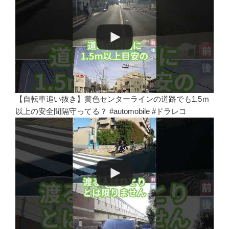
【自転車追い抜き】黄色センターラインの道路でも1.5ｍ
以上の安全間隔守ってる？ #automobile #ドラレコ