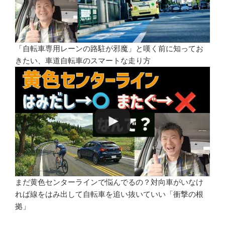
「自転車専用レーンの路駐が邪魔」と嘆く前に知ってお
きたい、車道自転車のスマートな走り方
まだ黄色センターラインで悩んでるの？対向車がいなけ
れば線をはみ出して自転車を追い抜いていい「衝撃の根
拠」