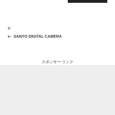
投
前
前
稿
の
SANYO DIGITAL CAMERA
ナ
投
ビ
稿
ゲ
ー
スポンサー リンク
シ
ョ
ン