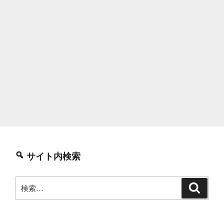
サイト内検索
検
検
索
索: