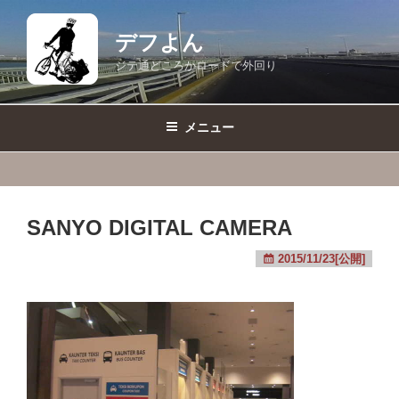
コ
ン
デフよん
テ
ジテ通どころかロードで外回り
ン
ツ
へ
メニュー
ス
キ
ッ
プ
SANYO DIGITAL CAMERA
2015/11/23[公開]