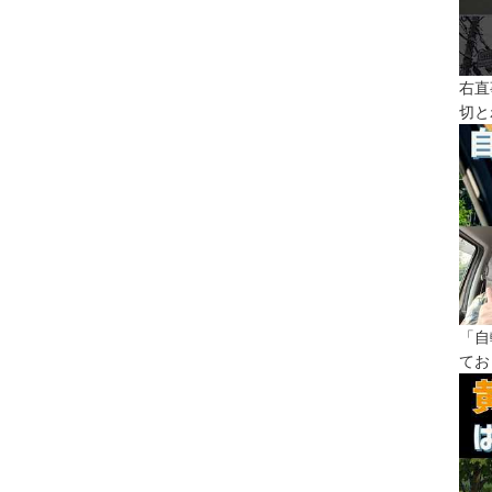
右直
切と
「自
てお