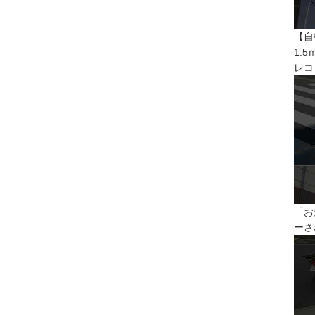
【自
1.
レコ
「お
ーさ