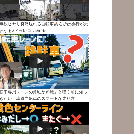
事故ヒヤリ突然現れる自転車
右折は徐行が大
わかる#ドラレコ #shorts
転車専用レーンの路駐が邪魔」と嘆く前に知っ
きたい、車道自転車のスマートな走り方