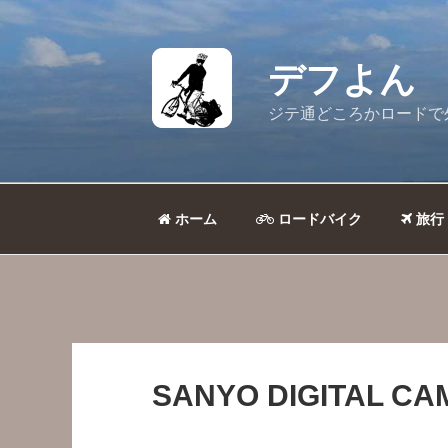
コ
ン
テ
デフよん
ン
ツ
ジテ通どころかロードで
へ
ス
キ
ッ
ホーム
ロードバイク
旅行
プ
SANYO DIGITAL C