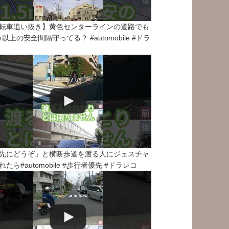
転車追い抜き】黄色センターラインの道路でも
5ｍ以上の安全間隔守ってる？ #automobile #ドラ
先にどうぞ」と横断歩道を渡る人にジェスチャ
れたら#automobile #歩行者優先 #ドラレコ