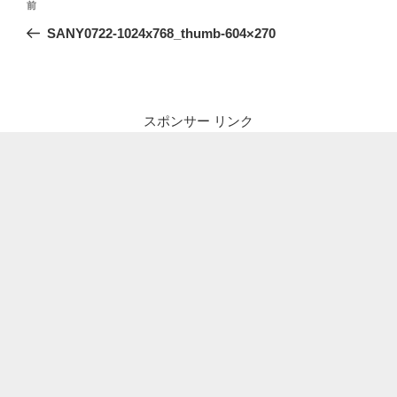
前
前
稿
の
SANY0722-1024x768_thumb-604×270
ナ
投
ビ
稿
ゲ
ー
スポンサー リンク
シ
ョ
ン