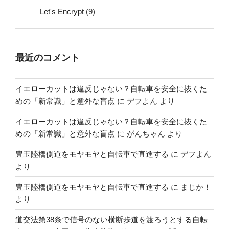
Let's Encrypt
(9)
最近のコメント
イエローカットは違反じゃない？自転車を安全に抜くた
めの「新常識」と意外な盲点
に
デフよん
より
イエローカットは違反じゃない？自転車を安全に抜くた
めの「新常識」と意外な盲点
に
がんちゃん
より
豊玉陸橋側道をモヤモヤと自転車で直進する
に
デフよん
より
豊玉陸橋側道をモヤモヤと自転車で直進する
に
まじか！
より
道交法第38条で信号のない横断歩道を渡ろうとする自転