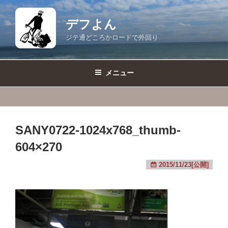
コ
ン
デフよん
テ
ジテ通どころかロードで外回り
ン
ツ
へ
メニュー
ス
キ
ッ
プ
SANY0722-1024x768_thumb-
604×270
2015/11/23[公開]