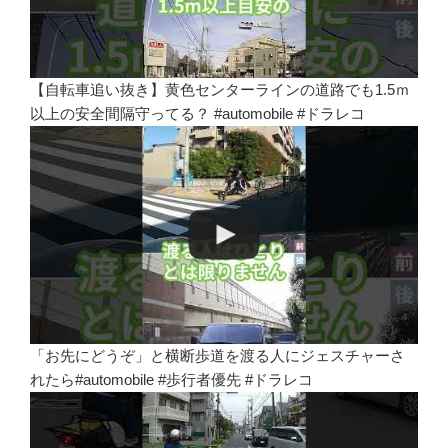
【自転車追い抜き】黄色センターラインの道路でも1.5ｍ
以上の安全間隔守ってる？ #automobile #ドラレコ
「お先にどうぞ」と横断歩道を渡る人にジェスチャーさ
れたら#automobile #歩行者優先 #ドラレコ