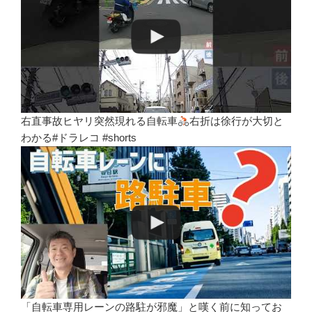
右直事故ヒヤリ突然現れる自転車
右折は徐行が大切と
わかる#ドラレコ #shorts
「自転車専用レーンの路駐が邪魔」と嘆く前に知ってお