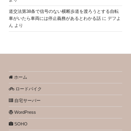
道交法第38条で信号のない横断歩道を渡ろうとする自転
車がいたら車両には停止義務があるとわかる話
に
デフよ
ん
より
ホーム
ロードバイク
自宅サーバー
WordPress
SOHO