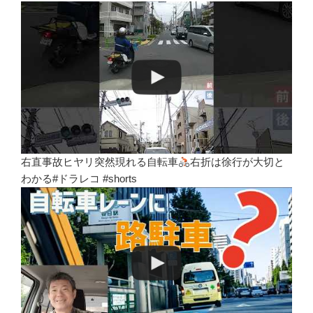
右直事故ヒヤリ突然現れる自転車
右折は徐行が大切と
わかる#ドラレコ #shorts