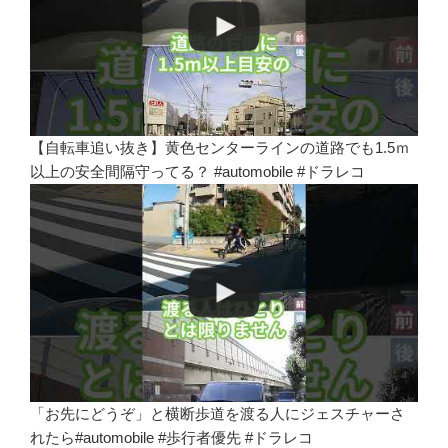
【自転車追い抜き】黄色センターラインの道路でも1.5ｍ
以上の安全間隔守ってる？ #automobile #ドラレコ
「お先にどうぞ」と横断歩道を渡る人にジェスチャーさ
れたら#automobile #歩行者優先 #ドラレコ