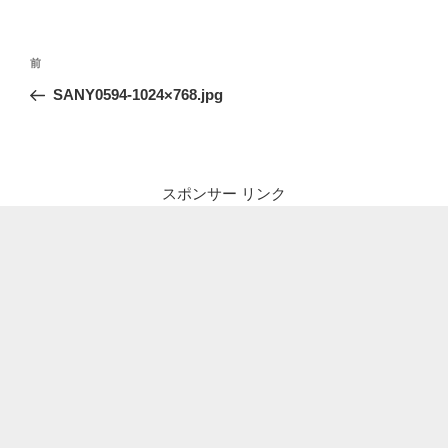
投
前
前
稿
の
SANY0594-1024×768.jpg
ナ
投
ビ
稿
ゲ
ー
スポンサー リンク
シ
ョ
ン