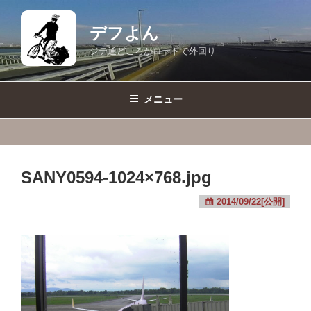
コ
ン
デフよん
テ
ジテ通どころかロードで外回り
ン
ツ
へ
メニュー
ス
キ
ッ
プ
SANY0594-1024×768.jpg
2014/09/22[公開]