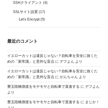
SSHクライアント
(4)
SSLサイト設置
(17)
Let's Encrypt
(9)
最近のコメント
イエローカットは違反じゃない？自転車を安全に抜くた
めの「新常識」と意外な盲点
に
デフよん
より
イエローカットは違反じゃない？自転車を安全に抜くた
めの「新常識」と意外な盲点
に
がんちゃん
より
豊玉陸橋側道をモヤモヤと自転車で直進する
に
デフよん
より
豊玉陸橋側道をモヤモヤと自転車で直進する
に
まじか！
より